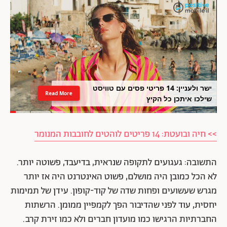
ישר ולעניין: 14 פריטי פסים עם טוויסט
Read More
שילכו איתכן כל הקיץ
>> חיה ובועטת: 14 פריטים לוהטים לחובבות המנומר
התשובה: געגועים לתקופה שנראית, בדיעבד, פשוטה יותר.
לא הכל כמובן היה מושלם, פשוט האינטרנט היה אז יותר
מגרש שעשועים ופחות שדה של קוד-קופון. עידן של תמימות
יחסית, עוד לפני שהדיבור הפך לקמפיין ממומן. הרשתות
החברתיות הרגישו כמו מועדון חברים ולא כמו זירת קרב.