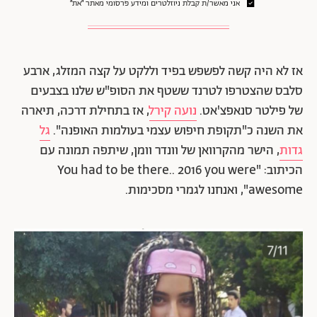
אני מאשר/ת קבלת ניוזלטרים ומידע פרסומי מאתר ״את״
אז לא היה קשה לפשפש בפיד וללקט על קצה המזלג, ארבע
סלבס שהצטרפו לטרנד ששטף את הסופ"ש שלנו בצבעים
של פילטר סנאפצ'אט.
נועה קירל
, אז בתחילת דרכה, תיארה
את השנה כ"תקופת חיפוש עצמי בעולמות האופנה".
גל
גדות
, הישר מהקרוואן של וונדר וומן, שיתפה תמונה עם
הכיתוב: "You had to be there.. 2016 you were
awesome", ואנחנו לגמרי מסכימות.