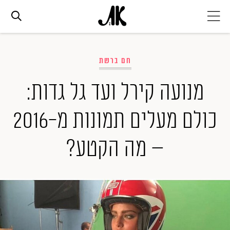
אג׳נדה
חם ברשת
אופנה
מנועה קירל ועד גל גדות:
כולם מעלים תמונות מ-2016
ביוטי
– מה הקטע?
סלבס
ערוצים נוספים
המגזין