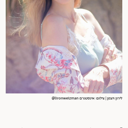
לירון ויצמן | צילום: אינסטגרם lironweizman@