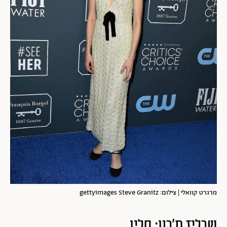
מרגרט קוואלי | צילום: gettyimages Steve Granitz
שרליז ת'רון: סלין