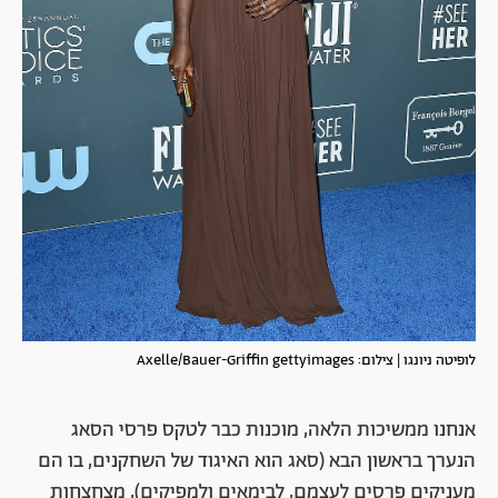
לופיטה ניונגו | צילום: Axelle/Bauer-Griffin gettyimages
אנחנו ממשיכות הלאה, מוכנות כבר לטקס פרסי הסאג
הנערך בראשון הבא (סאג הוא האיגוד של השחקנים, בו הם
מעניקים פרסים לעצמם, לבימאים ולמפיקים), מצחצחות