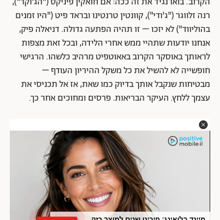
הקרוב. בואו נגיד את זה ככה: אם חואקין פיניקס ("הג'וקר"),
רנה זלווגר ("ג'ודי"), קוונטין טרנטינו ובראד פיט ("היו זמנים
בהוליווד") לא יזכו – זו תהיה הפתעה גדולה. דניאלה פיק,
אנחנו יודעות שתהיי ממש אחרי הלידה, ובכל זאת מצפות
לראותך באוסקר הקרוב באאוטפיט מרהיב כלשהו. הרגישי
חופשייה לא להשיל את כל משקל ההיריון העודף –
מבטיחות שנקבל אותך בדיוק כמו שאת, אז אל תכניסי את
עצמך ללחץ. העיקר הבריאות. פרסים ומחוכים אחר כך.
מיינד בלואינג: חיכינו שנים למוצר כזה