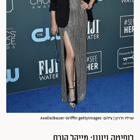
שרליז ת'רון | צילום: Axelle/Bauer-Griffin gettyimages
לופיטה ניונגו: מייקל קורס