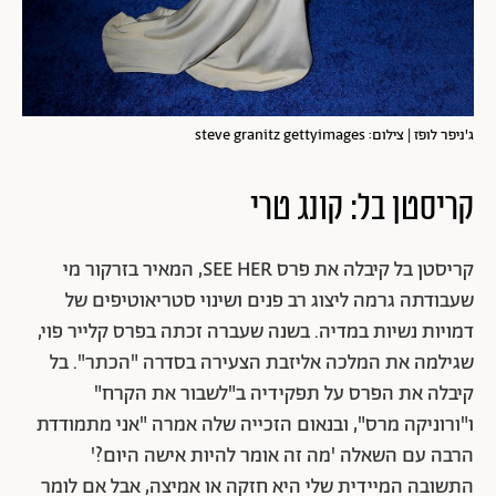
ג'ניפר לופז | צילום: steve granitz gettyimages
קריסטן בל: קונג טרי
קריסטן בל קיבלה את פרס SEE HER, המאיר בזרקור מי
שעבודתה גרמה ליצוג רב פנים ושינוי סטריאוטיפים של
דמויות נשיות במדיה. בשנה שעברה זכתה בפרס קלייר פוי,
שגילמה את המלכה אליזבת הצעירה בסדרה "הכתר". בל
קיבלה את הפרס על תפקידיה ב"לשבור את הקרח"
ו"ורוניקה מרס", ובנאום הזכייה שלה אמרה "אני מתמודדת
הרבה עם השאלה 'מה זה אומר להיות אישה היום?'
התשובה המיידית שלי היא חזקה או אמיצה, אבל אם לומר