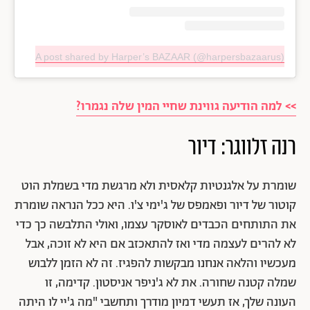
A post shared by Harper’s BAZAAR (@harpersbazaarus)
>> למה הודיעה גווינת שחיי המין שלה נגמרו?
רנה זלווגר: דיור
שומרת על אלגנטיות קלאסית ולא מרגשת מדי בשמלת הוט
קוטור של דיור ופאמפס של ג'ימי צ'ו. היא ככל הנראה שומרת
את התותחים הכבדים לאוסקר עצמו, ואולי התלבשה כך כדי
לא להרים לעצמה מדי ואז להתאכזב אם היא לא זוכה, אבל
מעכשיו והלאה אנחנו מבקשות להפגיז. זה לא הזמן ללבוש
שמלה קטנה שחורה. את לא ג'ניפר אניסטון. קדימה, זו
העונה שלך, אז תעשי דמיון מודרך ותחשבי "מה ג'יי לו היתה