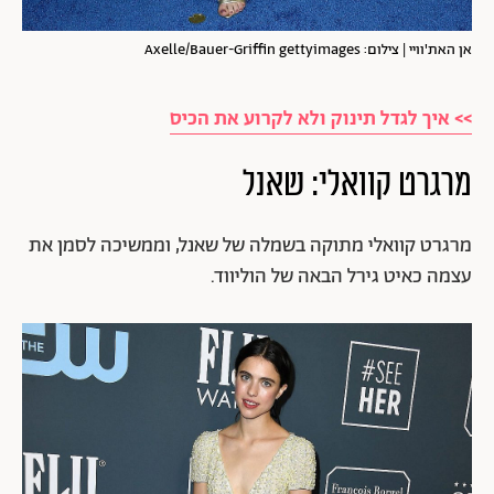
אן האת'וויי | צילום: Axelle/Bauer-Griffin gettyimages
>> איך לגדל תינוק ולא לקרוע את הכיס
מרגרט קוואלי: שאנל
מרגרט קוואלי מתוקה בשמלה של שאנל, וממשיכה לסמן את
עצמה כאיט גירל הבאה של הוליווד.