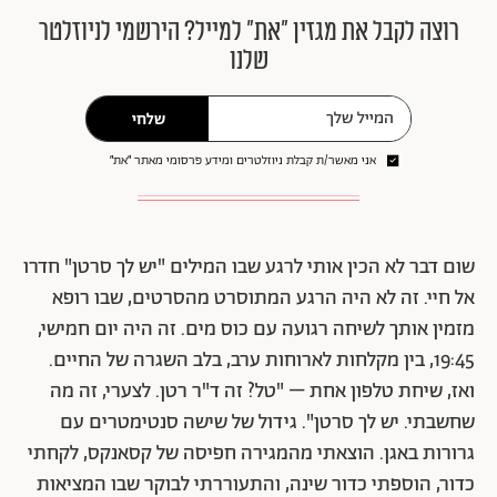
רוצה לקבל את מגזין ״את״ למייל? הירשמי לניוזלטר
שלנו
שלחי
אני מאשר/ת קבלת ניוזלטרים ומידע פרסומי מאתר ״את״
שום דבר לא הכין אותי לרגע שבו המילים "יש לך סרטן" חדרו
אל חיי. זה לא היה הרגע המתוסרט מהסרטים, שבו רופא
מזמין אותך לשיחה רגועה עם כוס מים. זה היה יום חמישי,
19:45, בין מקלחות לארוחות ערב, בלב השגרה של החיים.
ואז, שיחת טלפון אחת – "טל? זה ד"ר רטן. לצערי, זה מה
שחשבתי. יש לך סרטן". גידול של שישה סנטימטרים עם
גרורות באגן. הוצאתי מהמגירה חפיסה של קסאנקס, לקחתי
כדור, הוספתי כדור שינה, והתעוררתי לבוקר שבו המציאות