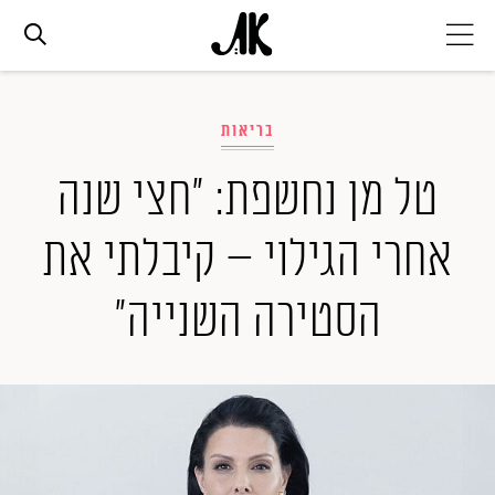
אג׳נדה
בריאות
אופנה
טל מן נחשפת: "חצי שנה
אחרי הגילוי – קיבלתי את
ביוטי
הסטירה השנייה"
סלבס
ערוצים נוספים
המגזין