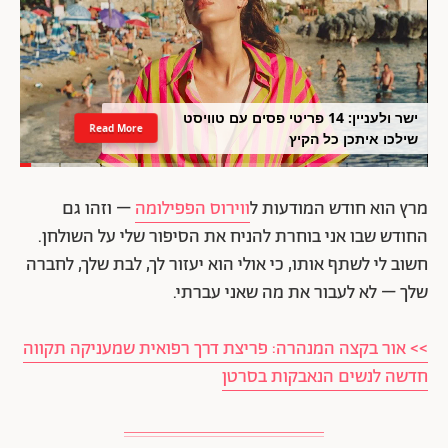
ישר ולעניין: 14 פריטי פסים עם טוויסט
Read More
שילכו איתכן כל הקיץ
מרץ הוא חודש המודעות ל
ווירוס הפפילומה
– וזהו גם
החודש שבו אני בוחרת להניח את הסיפור שלי על השולחן.
חשוב לי לשתף אותו, כי אולי הוא יעזור לך, לבת שלך, לחברה
שלך – לא לעבור את מה שאני עברתי.
>> אור בקצה המנהרה: פריצת דרך רפואית שמעניקה תקווה
חדשה לנשים הנאבקות בסרטן