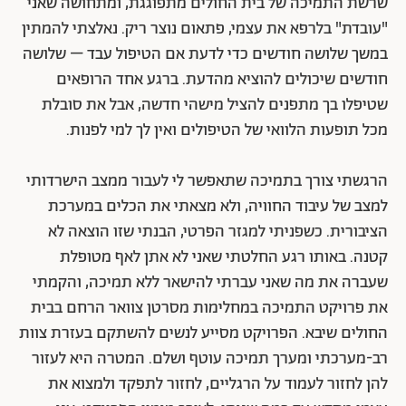
שרשת התמיכה של בית החולים מתפוגגת, ומתחושה שאני
"עובדת" בלרפא את עצמי, פתאום נוצר ריק. נאלצתי להמתין
במשך שלושה חודשים כדי לדעת אם הטיפול עבד – שלושה
חודשים שיכולים להוציא מהדעת. ברגע אחד הרופאים
שטיפלו בך מתפנים להציל מישהי חדשה, אבל את סובלת
מכל תופעות הלוואי של הטיפולים ואין לך למי לפנות.
הרגשתי צורך בתמיכה שתאפשר לי לעבור ממצב הישרדותי
למצב של עיבוד החוויה, ולא מצאתי את הכלים במערכת
הציבורית. כשפניתי למגזר הפרטי, הבנתי שזו הוצאה לא
קטנה. באותו רגע החלטתי שאני לא אתן לאף מטופלת
שעברה את מה שאני עברתי להישאר ללא תמיכה, והקמתי
את פרויקט התמיכה במחלימות מסרטן צוואר הרחם בבית
החולים שיבא. הפרויקט מסייע לנשים להשתקם בעזרת צוות
רב-מערכתי ומערך תמיכה עוטף ושלם. המטרה היא לעזור
להן לחזור לעמוד על הרגליים, לחזור לתפקד ולמצוא את