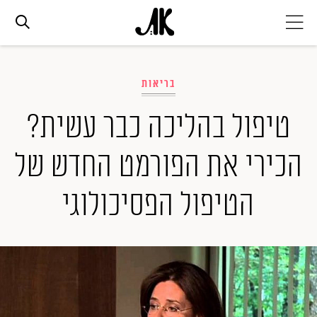
אג׳נדה
בריאות
אופנה
טיפול בהליכה כבר עשית?
הכירי את הפורמט החדש של
ביוטי
הטיפול הפסיכולוגי
סלבס
ערוצים נוספים
המגזין