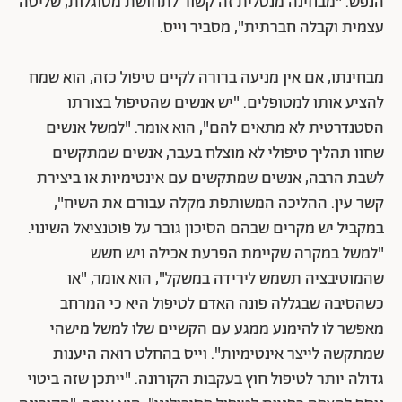
הנפש. "מבחינה מנטלית זה קשור לתחושת מסוגלות, שליטה
עצמית וקבלה חברתית", מסביר וייס.
מבחינתו, אם אין מניעה ברורה לקיים טיפול כזה, הוא שמח
להציע אותו למטופלים. "יש אנשים שהטיפול בצורתו
הסטנדרטית לא מתאים להם", הוא אומר. "למשל אנשים
שחוו תהליך טיפולי לא מוצלח בעבר, אנשים שמתקשים
לשבת הרבה, אנשים שמתקשים עם אינטימיות או ביצירת
קשר עין. ההליכה המשותפת מקלה עבורם את השיח",
במקביל יש מקרים שבהם הסיכון גובר על פוטנציאל השינוי.
"למשל במקרה שקיימת הפרעת אכילה ויש חשש
שהמוטיבציה תשמש לירידה במשקל", הוא אומר, "או
כשהסיבה שבגללה פונה האדם לטיפול היא כי המרחב
מאפשר לו להימנע ממגע עם הקשיים שלו למשל מישהי
שמתקשה לייצר אינטימיות". וייס בהחלט רואה היענות
גדולה יותר לטיפול חוץ בעקבות הקורונה. "ייתכן שזה ביטוי