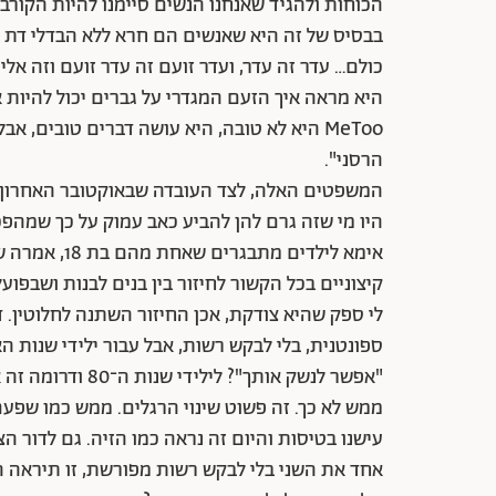
הכוחות ולהגיד שאנחנו הנשים סיימנו להיות הקורב
בבסיס של זה היא שאנשים הם חרא ללא הבדלי דת גזע 
היא מראה איך הזעם המגדרי על גברים יכול להיות 
MeToo היא לא טובה, היא עושה דברים טובים, א
הרסני".
המשפטים האלה, לצד העובדה שבאוקטובר האחרון צי
קיצוניים בכל הקשור לחיזור בין בנים לבנות ושבפועל
לי ספק שהיא צודקת, אכן החיזור השתנה לחלוטין. ד
ספונטנית, בלי לבקש רשות, אבל עבור ילידי שנות ה
"אפשר לנשק אותך"
ממש לא כך. זה פשוט שינוי הרגלים. ממש כמו שפעם
אחד את השני בלי לבקש רשות מפורשת, זו תיראה ה