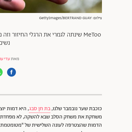
צילום: GettyImages/BERTRAND GUAY
MeToo שינתה לגמרי את הרגלי החיזור וז
נשים
מאת
עדי עו
88 שיתופים | 132 צפיות
כוכבת שער נובמבר שלנו,
בת חן סבג
, היא דמות יו
משחקת את משחק הסלב שבא להשקה, לא מפחדת להג
הדמות שהצטרפה לעונה השלישית של "מטומטמת", 