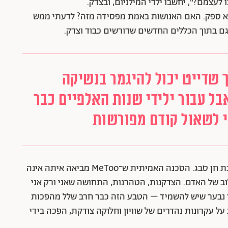
לעצמם?", יחשבו ילדי המילניום, ובצדק.
לא ספק. האם האנושות באמת מפסידה מזה? לדעתי ממש
גם בתוך הכללים החדשים שדורשים כבוד וצדק.
 שדייט יכול להיגמר בנשיקה
בל עבור ילידי שנות האלפיים כבר
י לשאול קודם מפורשות
אבל כל זה לא סותר את הדברים החכמים שאמרה בת חן סבג. הסכנה האמיתית ש־MeToo מביאה איתה אינה
ב של האדם. הצדקנות, הטהרנות, התחושה שאני ורק אני
ור נבער שיש להשמיד – הטבע הזה כבר חרב שלל מהפכות
 עקרונות נהדרים של שוויון וחלוקה צודקת, הפכה בידי