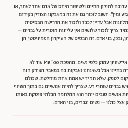
א ערובה לתיקון החיים ולשיפור היחס של אדם אחד לאחר, או
ע ומין". חשוב לזכור גם את זה במאבקנו הצודק בקידום
 את המתלוננות אבל עדיין לכבד ולזכור את הדרישה הבסיסית
ד צריך לזכור שלנשים אין עליונות מוסרית על גברים –
 ובכן, בני אדם. זה הבסיס של העיקרון הפמיניסטי, הן
המציאות הנוכחית עדיין מתקיימת בתוך תנאים של אי־שוויון עמוק כלפי נשים. מהפכת MeToo עוד לא
רה בחיינו אבל כשאנחנו נאבקות בה במאבק הצודק הזה
מקום לספק. שלא תמיד יש אמת אחת מוחלטת. שכולם
 גברים שוחרי רע. שצריך להיות אנושיים גם בתוך השינוי
יות אנשים טובים יותר הוא המלחמה הבלתי פוסקת באותו
אצל כולנו – נשים וגברים, בני האדם.