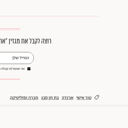
רוצה לקבל את מגזין ״את
אני מאשר/ת קבלת ני
טור אישי
אג'נדה
בת חן סבג
חברה ופוליטיקה