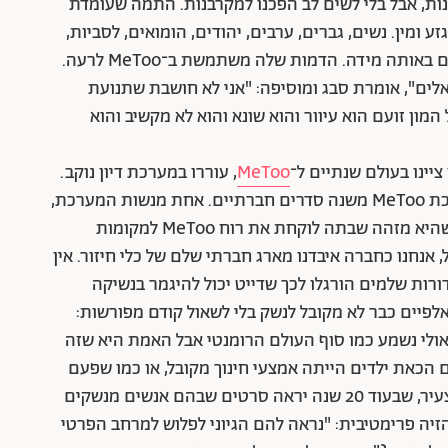
נות, אבל בלי לשים לב הפכנו למקרבנות. התמה שעומדת
ומין. נשים, גברים, ערבים, יהודים, הומואים, לסביות,
כולם… עדר זה עדר, ועדר זועם זה עדר זועם וזה אלים באותה מידה. הדמות שלה משתמשת ב־MeToo לרעה.
אלים", אומרת סבג ומוסיפה: "אני לא חושבת שתנועת
בל המון זועם הוא עיוור והוא שונא והוא לא מקשיב והוא
ינו בעולם שנתיים ל־
MeToo
, עוררו במערכת דיון נוקב.
היו מי שזה גרם להן להביע כאב עמוק על כך שמהפכת MeToo משנה סדרים חברתיים. אחת מנשות המערכת,
אימא לילדים מתבגרים שאחת מהם בת 18, אמרה שהיא מזהה שבתה לוקחת את רוח MeToo למקומות
, אנחנו כחברה איבדנו מארג חברתי שלם של כלי חיזור. אין
ורות שלמים הורגלו לכך שדייט יכול להיגמר בנשיקה
אלפיים כבר לא מקובל לנשק בלי לשאול קודם מפורשות:
? לילידי שנות ה־80 ודרומה זה אולי נשמע כמו סוף העולם הרומנטי אבל האמת היא שזה
 הכאת ילדים הייתה אמצעי חינוך מקובל, או כמו שפעם
עישנו בטיסות והיום זה נראה כמו הזיה. גם לדור הצעיר, שבעוד 20 שנה יראה סרטים שבהם אנשים מנשקים
זיה פרימטיבית: "נראה להם הגיוני לפלוש למרחב הפרטי