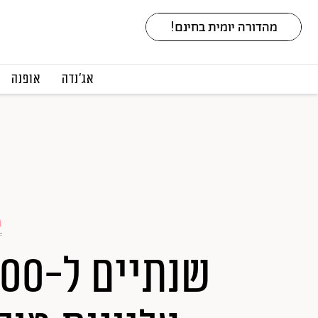
אג׳נדה
אופנה
ט