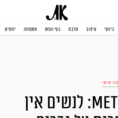
ביוטי
עיצוב
סלבס
גוף ונפש
משפחה
יחסים
ור אישי
שנתיים ל-MeToo: לנשים אין