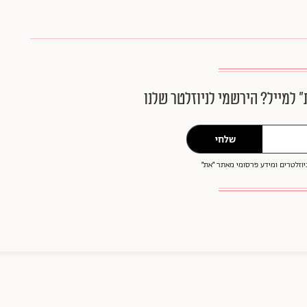
״ למייל? הירשמי לניוזלטר שלנו
שלחי
וזלטרים ומידע פרסומי מאתר ״את״