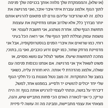
(או שלא), והמממקדת שלך מלווה אותך בכניסה שלך פנימה
לתוך הגוף. אלמוג עוברת איתי איבר-איבר, ואני מרגישה את
כולם. זה לא שהדיבור עליהם גורם לנו פתאום להרגיש אותם
יותר מבדרך כלל, אלא שלרוב אנחנו מדחיקות את עוצמת
תחושת הגוף שלנו. אחרת נשתגע, אני חושבת לעצמי. אני
נושמת עמוק וצוללת לתוך הגוף שלי. אני רואה הכל בעיני
רוחי, כמו שרואים את איברי הפנים בגסטרוסקופיה, אבל אני
מדמיינת מרחק שחור, כמו יקום זרוע כוכבים, ואני בו, בתוכי,
מחכה לתחושות שיעלו. אפשר לצלול עם נושא מסוים, או
פשוט לשאול איך אני מרגישה. אם אנחנו נכנסות פנימה עם
שאלה, אלמוג מהדהדת לי אותה. היא חוזרת עליה, כשאני
במצב של התמקדות. זה מצב נטול מגננות בו כל חלקי הגוף
שלי יחד יכולים להושיט יד ולסייע. במפגש
אחד, למשל,
דיברתי על בושה, ונתתי לעצמי להרגיש אותה בגוף. זה היה
טריקי, כי אני לכאורה האדם הכי פחות מתבייש שיש, והנה,
מצאתי את עצמי מתביישת, ומבינה מה זה עושה לי פיזית