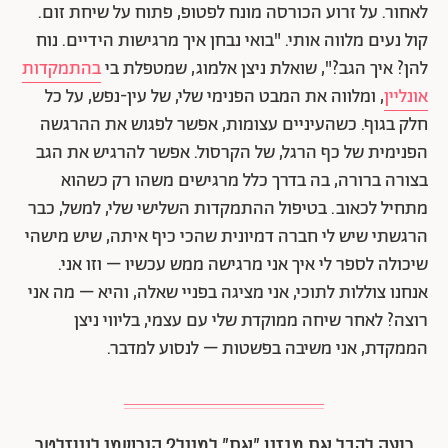
לאחור. על זרוע הכורסה מונח לפטופ, פתוח על שיחת זום.
קול נעים מלווה אותי. "בואי נבחן איך מרגישות הידיים. נוח
להן? איך הגב?", שואלת ניצן אלמוג, שמטפלת בי
בהתמקדות
אונליין
, ומלווה את המבט הפנימי שלי, של עין-נפש, על כל
חלק בגוף. כשהעיניים עצומות, אפשר לפגוש את ההרגשה
הפנימית של כף הרגל, של הקרסול. אפשר להרגיש את הגב
בצורה ברורה, בה בדרך כלל מרגישים משהו רק כשהוא
מתחיל לכאוב. בטיפול ההתמקדות השלישי שלי, למשל, כבר
הרגשתי שיש לי חברה דמיונית שהכי כיף איתה, שיש מישהי
שיכולה לספר לי איך אני מרגישה ממש עכשיו – וזו אני.
אנחנו צוללות לתוכי, אני מציגה בפניי שאלה, והיא – מה אני
רוצה? לאחר שיחה ממוקדת שלי עם עצמי, בליווי ניצן
הממקדת, אני משיבה בפשטות – לנסוע למדבר.