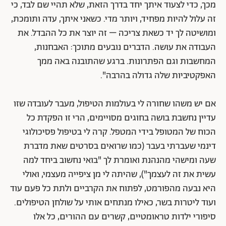
מכך, כדי לצעוד איתך יחד בדרך הזאת, שלא תהיי שם לבד, כי
זה עלול להיות מפחיד, ויותר מדי. כשאני איתך, עדה ותומכת,
ומושיטה לך יד כשאת צריכה – זה יוצר את כל ההבדל. את
העבודה את עושה. הדברים נובעים מתוכך: האבחנות,
המחשבות וגם הפתרונות. ברגע שהתובנה באה ממך
האפקטיביות שלה גדולה בהרבה".
אם יש משהו שחורה לי בעולמות הטיפול, מעבר לעובדה שזו
עדיין נחשבת בושה בחוגים מסויימים, הרי זו הפקדת כל
הכוח של המטופל בידי המטפל. קרה לי בטיפול פסיכולוגי
דינמי שעברתי בעבר (כמו שרואים בסרטים שאת מדברת
שעה ומישהי מהנהנת ואומרת לך "בואי נחשוב ביחד למה
עשית את זה לעצמך"), שהיתה לי מן ציפייה מעצמי, ואולי
היא נבעה מהפורמט, לפתוח את הקרביים ולתת כל פעם עוד
ועוד ליטרות בשר, כאילו מנתחים אותי על שולחן הטיפולים.
סיפורי ילדות טראומטיים, קשרים עם ההורים, כל אלו