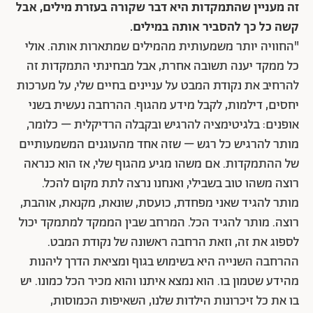
זה מעניין שהתמקדות היא דבר שקורה בעזרת מילים, אבל
קשה כל כך להסביר אותה במילים.
"החוויה יותר משמעותית מהמילים שמתארות אותה. אולי
כל ממקד יענה תשובה אחרת, אבל מבחינתי התמקדות זה
להרחיב את נקודת המבט על עניינים בחיים שלי, על מערכות
יחסים, דילמות, לקבל מידע מהגוף. ההרחבה נעשית בשני
אופנים: בלגיטימציה להרגיש ובקבלה הרדיקלית – כלומר,
מותר להרגיש כל רגש – שזה אחד מהעוגנים המשמעותיים
של ההתמקדות. אם משהו מגיע מהגוף שלי, אז הוא כנראה
רוצה משהו טוב בשבילי, ואנחנו נרצה לתת מקום להכל.
מותר להגיד שאני מפחדת, כועסת, שונאת, מקנאת, אוהבת,
רוצה. מותר להגיד הכל. המרחב שבין הממקד למתמקד יכול
לספוג את זה, וזאת הרחבה ראשונה של נקודת המבט.
ההרחבה השנייה היא בשימוש בגוף ומציאת הדרך ליהנות
מהידע שטמון בו. הוא נמצא איתנו והוא מכיר הכל כמונו. יש
בו את כל זיכרונות הילדות שלנו, השאיפות הכמוסות,