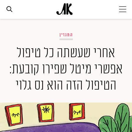
אג׳נדה
המגזין
אופנה
אחרי שעשתה כל טיפול
אפשרי מיטל שפירו קובעת:
ביוטי
הטיפול הזה הוא נס גלוי
סלבס
ערוצים נוספים
המגזין