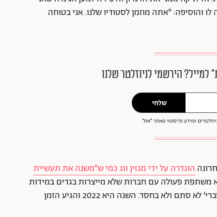
ו והוסיפה: "אתה מוזמן לסטודיו שלנו. אני בטוחה
״ למייל? הירשמי לניוזלטר שלנו
שלחי
וזלטרים ומידע פרסומי מאתר ״את״
חרונה
הוגדרה על ידי מגזין ווג כמי ש"משנה את תעשיית
א משתפת פעולה עם חברות שלא מייצרות בגדים במידות
אלה, לא נשארה אדישה: "אני דוגמנית בכל 'רמ"ח איברי' לא סתם ולא בחסד. השנה היא 2022 והגיע הזמן