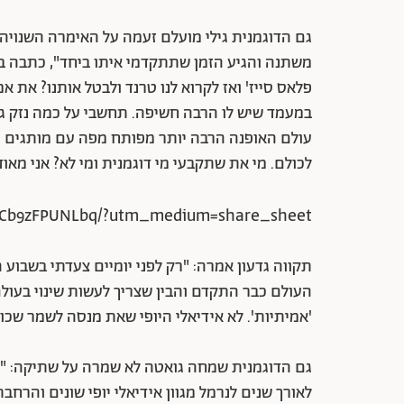
גם הדוגמנית גילי מועלם זעמה על האימרה השנויה במ
משתנה והגיע הזמן שתתקדמי איתו ביחד", כתבה בפ
פלאס סייז' ואז לקרוא לנו טרנד ולבטל אותנו? את א
במעמד שיש לו הרבה חשיפה. תחשבי על כמה נזק גר
עולם האופנה הרבה יותר מפותח מפה עם מותגים ענק
לכולם. מי את שתקבעי מי דוגמנית ומי לא? אני מאוד
p/Cb9zFPUNLbq/?utm_medium=share_sheet
תקווה גדעון אמרה: "רק לפני יומיים צעדתי בשבוע
העולם כבר התקדם והבין שצריך לעשות שינוי בעולם
'אמיתיות'. לא אידיאלי היופי שאת מנסה לשמר שכול
גם הדוגמנית שמחה גואטה לא שמרה על שתיקה: "מה 
לאורך שנים לנרמל מגוון אידיאלי יופי שונים והרחבת