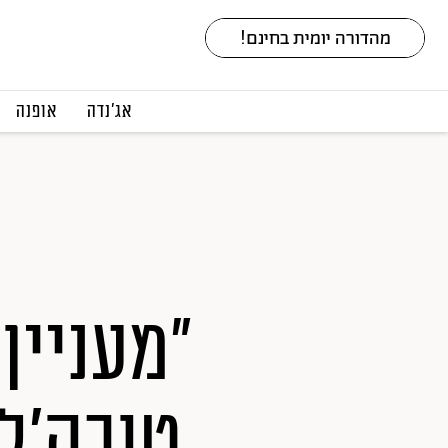
אג׳נדה
אופנה
"מעניין
טובה'ל