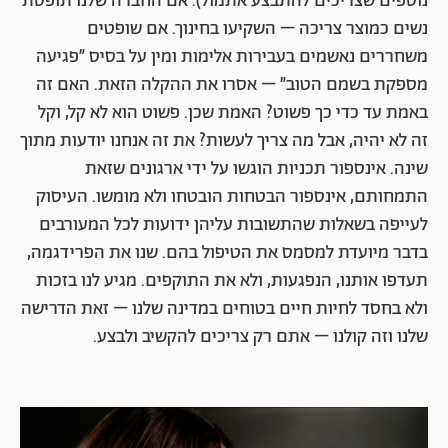
נוספים שצריכים להתבצע אתמול). אם החברה שלנו תופסת
נשים כמוצר צריכה – השקיעו בחינוך. אם שופטים
משחררים נאשמים בעבירות אלימות ומין על בסיס ״פגיעה
מספקת בשמם הטוב״ – אסרו את ההקלה הזאת. האם זה
באמת עד כדי כך פשוט? האמת שכן. פשוט הוא לא קל, וקל
זה לא יהיה, אבל מה צריך לעשות? את זה אנחנו יודעות מתוך
שינה. אינספור תכניות הוגשו על ידי ארגונים שזאת
התמחותם, אינספור הבטחות הובטחו ולא מומשו. העיסוק
לעייפה בשאלות שהתשובות עליהן ידועות לכל המעורבים
בדבר מיועדת למסמס את הטיפול בהם. שנו את הפרידגמה,
תעדפו אותנו, הנפגעות, ולא את התוקפים. מגיע לנו בזכות
ולא בחסד לחיות חיים בטוחים במדינה שלנו – זאת הדרישה
שלנו וזה קולנו – אתם רק צריכים להקשיב ולבצע.