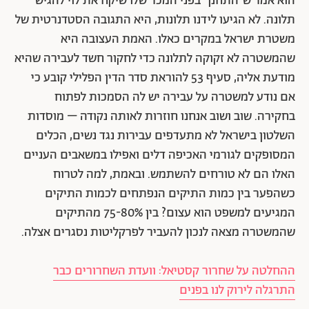
הוא אמר ש״התחנן״ בפני המכר שלו שיקח את לוי להגיש
תלונה. לא הגיעו לידנו תלונות, היא התגובה הסטדנרטית של
משטרת ישראל במקרים כאלו. האמת העצובה היא
שהמשטרה לא זקוקה לתלונה כדי לחקור חשד לעבירה שהיא
מודעת אליה, סעיף 53 להוראת סדר הדין הפלילי קובע כי
אם נודע למשטרה על עבירה יש לה הסמכות לפתוח
בחקירה. שוב ושוב אנחנו חוזרות לאותה נקודה – מוסדות
השלטון בישראל לא מתעדפים עבירות נגד נשים, הכלים
המסופקים לגורמי האכיפה דלים ואפילו במשאבים העניים
האלו הם לא טורחים להשתמש. ובאמת, למה לטרוח
כשהפער בין כמות התיקים הנפתחים לכמות התיקים
המגיעים למשפט הוא עצום? בין 75-80% מהתיקים
שהמשטרה מצאה לנכון להעביר לפרקליטות נסגרים אצלה.
ההחלטה על שחרור קסטיאל: וועדת השחרורים כבר
התרגלה לירוק לנו בפנים