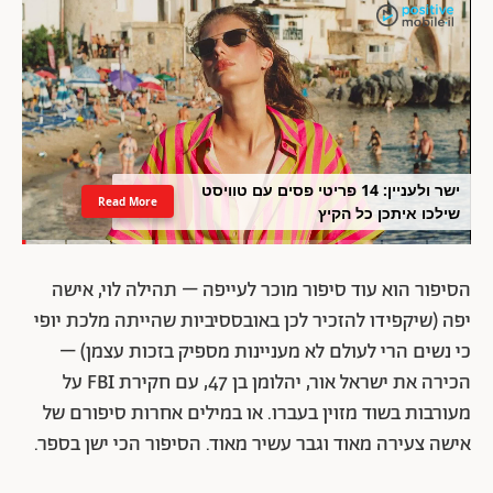
ישר ולעניין: 14 פריטי פסים עם טוויסט
Read More
שילכו איתכן כל הקיץ
הסיפור הוא עוד סיפור מוכר לעייפה – תהילה לוי, אישה
יפה (שיקפידו להזכיר לכן באובססיביות שהייתה מלכת יופי
כי נשים הרי לעולם לא מעניינות מספיק בזכות עצמן) –
הכירה את ישראל אור, יהלומן בן 47, עם חקירת FBI על
מעורבות בשוד מזוין בעברו. או במילים אחרות סיפורם של
אישה צעירה מאוד וגבר עשיר מאוד. הסיפור הכי ישן בספר.