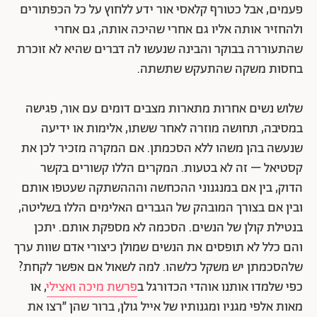
פעמים, אבל כטורף קלאסי אור ידע ללחוץ על כל הכפתורים
ולהחזיר אותה אליו גם אחרי שהיכה אותה, גם אחרי
שהתעוררה בבוקר והבינה שנעשו לה דברים שהיא לא זוכרת
בחסות משקה שהתעקש שתשתה.
שלוש נשים אחרות מתארות מצבים דומים עם אור, פגישה
במסיבה, תחושה מוזרה לאחר ששתו, אלימות או ידיעה
שנעשה בהן משהו ללא הסכמתן. אם המקרה מזכיר לכן את
קסטיאל – זה לא בטעות. המקרים הללו קשורים בקשר
הדוק, בין אם במנגנוני ההכחשה והההשתקה שעטפו אותם
ובין אם בצורך המובהק של הגברים האלימים הללו בשליטה,
בנטילת קולן של הנשים. הסכמה לא מספקת אותם. יתכן
והם כלל לא תופסים את הנשים שמולן כיצורי אדם שוות ערך
שלהסכמתן יש משקל כלשהו. למה לשאול אם אפשר לקחת?
כפי שלמדו אותנו אוהדי הכדורגל ב
פרשת מיכה ואצילי
, או
מאות אלפי מגניו ומגנותיו של אייל גולן, ברור שהן ״רצו את