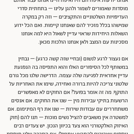
אנחנו יודעות איפה הם היו ואיפה היינו אנחנו עבור אותם
מוסדות שאמורים לשמור ולהגן עלינו – בתחתית סדרי
העדיפויות השלטוניים והתקציבים – וזה רק במקרה
שמישהו בכלל מזכיר להם שאנחנו קיימות. ואם הכל ידוע
השאלות היחידות שראוי עדיין לשאול היא למה אנחנו
מסכינות עם המצב ולאן אנחנו הולכות מכאן.
אם נעצור לרגע לנשום (ובחיי שזה קשה כרגע) – נבחין
במשותף לכל הסיפורים האלו והוא התפיסה בה הנפגעת
עדיין אחראית לפגיעה שלה עצמה. הדרישה שלנו מכל גורם
שלטוני צריכה להיות ברורה ואחידה, שימו את האחריות על
התוקף. מה זה אומר בפועל? אם החוקים לא מאפשרים
הרשעות בתיקי עבירות מין – שנו את החוקים. אם אנסים
משתחררים עם עבודות שירות – שנו את רף המינימום. אם
למשטרה אין משאבים להציל נשים מוכות – תנו להם (חוק
האיזוק האלקטורני הוא צעד בכיוון הנכון. יש צעדים רבים