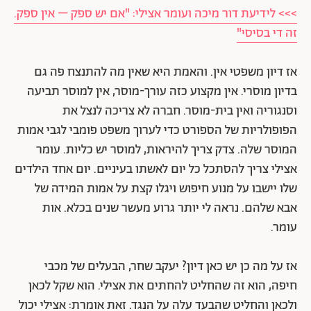
>>> לידיעת דור מיכה ועומר אצילי: "אם יש ספק – אין ספק.
זה די בסיסי"
אז דיון משפטי אין. והאמת היא שאין מה להתנצח פה גם
בדיון מוסרי. אין מקצוע כזה עורך-מוסר, אין למוסר תביעה
וסנגוריה ואין בית-מוסר. חברה לא צריכה לנצל את
הפופולריות של הספורט כדי לערוך משפט פומבי לגבי אמות
המוסר שלה. צדק צריך להיראות, למוסר יש כליות. עומר
אצילי צריך להסתכל כל יום לאשתו בעיניים. יום אחד הילדים
שלו יישבו על מנוע חיפוש ויגלו קצת על אמות המידה של
אבא שלהם. נראה לי יותר גרוע מעשר שנים בכלא. אות
עומר.
אז על מה כן יש כאן דיון? יעקב שחר, הבעלים של מכבי
חיפה, הוא זה שהחליט להחתים את אצילי. הוא שקל לכאן
ולכאן והחליט שהבעד עלה על הנגד. זאת אומרת: אצילי יכול