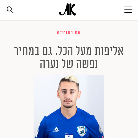
אג׳נדה
את באג'נדה
אליפות מעל הכל. גם במחיר
אופנה
נפשה של נערה
ביוטי
סלבס
ערוצים נוספים
המגזין