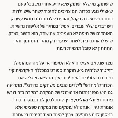
שישתוק, מי שלא ישתוק שלא יריע אחרי גול. בכל פעם
שאצילי נוגע בכדור, הם צריכים להזכיר לשחר שיש ילדות
בנות חמש עשרה בקהל, והורים לילדות בנות חמש עשרה,
ויש דברים שלא עוברים, אפילו במחיר של אליפות נחשקת.
האוהדים של חיפה לא מעניינים את שחר, הוא חושב, בצדק,
שיש לו אותם ביד. לשחר יש ענין רק מהקו התחתון, והקו
התחתון לא סובל תדמיות רעות.
מצד שני, אם אצילי הוא לא הסיפור, אז על מה המהומה?
דוקטור שלומית גיא, חוקרת ספורט במכללה האקדמית קיי
ומחברת הספרים "אימפריה: איך המציאה אנגליה את
הכדורגל מחדש" ו"ילדים טובים משחקים כדורגל", מתריעה
גם היא מפני ניתוח אמוציונלי של המקרה. "מקרה כזה דורש
ניתוח רציונלי ואנליטי, צריך לתת לבטן לנוח במקרה כזה",
אומרת גיא, "אנחנו לא עוסקים פה במקרה ספציפי אלא
בניסיון למנוע תופעה. צריך להיות מאוד זהירים כי אחרת