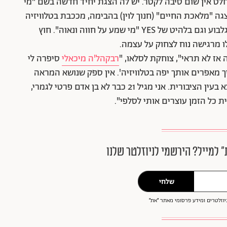
לט אין שום סיבה לקטר. יש לה הצגת יחיד חדשה בשם "מי
 "מלאכת החיים" (חנוך לוין) בהבימה, מככבת בטלוויזיה
ב-MKR המטבח המנצח עם בן זוגה הטלוויזיוני, ניב גלבוע וגם בלהיט של YES "מי שמע על חווה ונאוה". חוץ
לו מרגישה נוח לצחוק על עצמה.
אז לא תראי", צוחקת לסלאו, "
רבקהל'ה מיכאלי
סיפרה לי
מאפרים אותך יפה בטלוויזיה'. אין ספק שנושא המראה
מתחדד מאוד עם הגיל, ואולי עוד יותר אצל מי שנמצא בעין הציבורית. אני מגיל 21 כבר לא בן אדם פרטי לגמרי,
ת כל הזמן עוצרים אותי לסלפי".
״ למייל? הירשמי לניוזלטר שלנו
שלחי
וזלטרים ומידע פרסומי מאתר ״את״