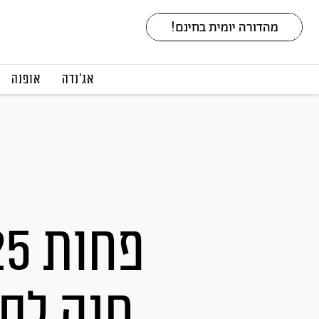
אג׳נדה
אופנה
חנה לס