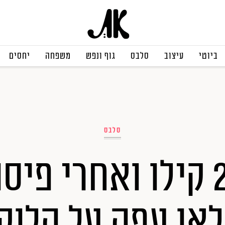
ביוטי
עיצוב
סלבס
גוף ונפש
משפחה
יחסים
סלבס
פחות 25 קילו ואחרי פי
לאו עפה על הלוק