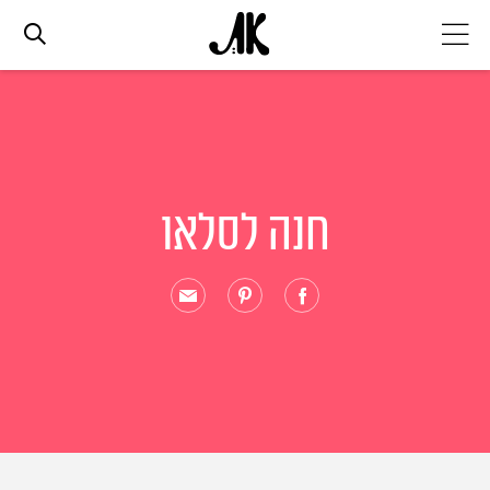
אג׳נדה
אופנה
חנה לסלאו
ביוטי
סלבס
ערוצים נוספים
המגזין