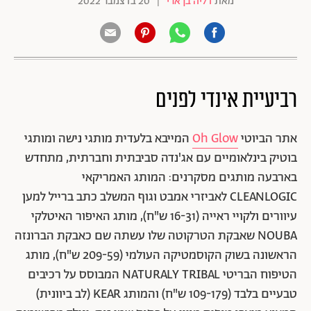
מאת
דליה בן ארי
|
20 בדצמבר 2022
רביעיית אינדי לפנים
אתר הביוטי
Oh Glow
המייבא בלעדית מותגי נישה ומותגי
בוטיק בינלאומיים עם אג'נדה סביבתית וחברתית, מתחדש
בארבעה מותגים מסקרנים: המותג האמריקאי
CLEANLOGIC לאביזרי אמבט וגוף המשלב כתב ברייל למען
עיוורים ולקויי ראייה (16-31 ש"ח), מותג האיפור האיטלקי
NOUBA שאבקת הטרקוטה שלו עשתה שם כאבקת הברונזה
הראשונה בשוק הקוסמטיקה העולמי (209-59 ש"ח), מותג
הטיפוח הבריטי NATURALY TRIBAL המבוסס על רכיבים
טבעיים בלבד (109-179 ש"ח) והמותג KEAR (לב ביוונית)