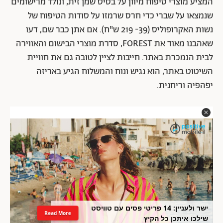
המציע מוצרי טיפוח מיוון על בסיס שמן זית, ונולד מרישומים
שנמצאו על שברי כדי חרס שרמזו על סודות הטיפוח של
נשות האקרופוליס (39- 219 ש"ח). אם אתן כבר שם, דעו
שאהבנו מאוד את FOREST, סדרת מוצרי הבישום והאווירה
לבית הנמכרת באתר. חייבות לציין לטובה גם את חוויית
השיטוט באתר, הוא נגיש ונוח והמשלוח הגיע באריזה
יפהפיה וריחנית.
ישר ולעניין: 14 פריטי פסים עם טוויסט
Read More
שילכו איתכן כל הקיץ