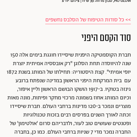
HO GLOW, סבון מרווה 39 ש"ח | צילום: יח"צ
>> כל סודות הטיפוח של הסלבס נחשפים
סוד הקסם היפני
חברת הקוסמטיקה היפנית שיסיידו חוגגת בימים אלה 150
שנה להיווסדה תחת הסלוגן "רק אובססיה אמיתית יוצרת
יופי אמיתי". קצת היסטוריה: תחילתו של המותג בשנת 1872
עם בית המרקחת היפני הראשון במדינה שנפתח ברובע
גינזה בטוקיו. ב-1917 הושקו הבושם הראשון וליין איפור,
וכיום המותג אחוז בשמונה מרכזי מחקר ופיתוח, מונה מאות
מוצרים ונמכר ב-120 מדינות ברחבי העולם. חברת שיסיידו
זכתה לאורך השנים בפרסים רבים בזכות טכנולוגיות
ופטנטים שעושים טוב לעור, ולדבריהם סרום 'אולטימון' של
החברה נמכר מדי 7 שניות ברחבי העולם. כמו כן, בחברה