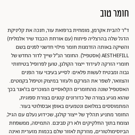
חומר טוב
ד"ר להבית אקרמן, מומחית ברפואת עור, חנכה את קליניקת
הדגל שלה בהרצליה פיתוח (עם אורחת הכבוד שיר אלמליח)
והשיקה באותה הזדמנות חומר מילוי חדשני לפנים בשם
AESTHEFILL (אסטפיל). החומר הנ"ל שייך לדור החדש של
חומרי הזרקה לעידוד ייצור הקולגן, טוען לפרופיל בטיחותי
גבוה ומבטיח לעשות פלאים: לסייע בעיבוי עור הפנים
והצוואר, לשפר את המרקם ולעזור במיצוק וטיפול בקמטים.
האסטפיל שונה מהחומרים הקלאסיים המוכרים בז'אנר בכך
שהוא מגיע בצורה של כדורונים קטנים בצורת ספוגית,
המתמוססים במלואם ונטמעים באופן אבסולוטי בעור.
החומר מתניע תהליך של ייצור קולגן, שכידוע נעלם עם הגיל,
וצומח בתוך החלקיקים ולא רק סביבם. התמיסה, ממשפחת
הביוסימולטורים, מוזרקת לאזור שלם בכמות מזערית ואינה