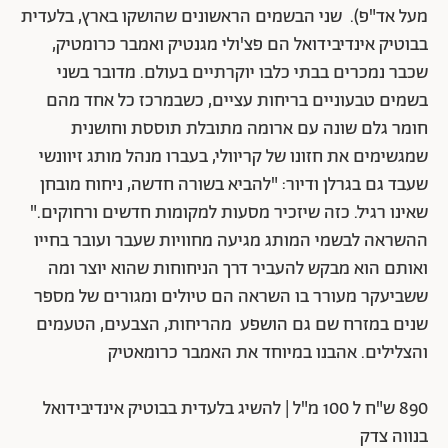
מעל אד"פ). שני הבשמים הראשונים שהושקו בארץ, בלעדית
בבוטיק אינדיבידואל הם פצ'ולי מגנטיק ואמבר כרומטיק,
שכבר נמכרים בבתי כלבו יוקרתיים בעולם. מדובר בשני
בשמים טבעוניים בריחות עציים, כשבמרכז כל אחד מהם
חומר גלם שונה עם ארומה מתובלת תוססת וחושנית
שמגשימים את חזונו של קריוולי, בעברו מנהל מותג זיוונשי
שעבד גם בגרלן ודיור: "להביא בשורה חדשה, ניחוח מובחן
שאינו רגיל. כזה שיזכיר מסעות למקומות חדשים ורחוקים."
ההשראה לבשמי המותג מגיעה מחוויות שעבר ועובר בחייו
ואותם הוא מבקש להעביר דרך הניחוחות שהוא יוצר ומה
ששביעקר מעורר בו השראה הם טיולים ומגורים של מספר
שנים במזרח שם גם הושפע מהריחות, הצבעים, הטעמים
והצלילים. אהבנו במיוחד את האמבר כרומאטיק
890 ש"ח ל 100 מ"ל | להשיג בלעדית בבוטיק אינדיבידואל
בנווה צדק