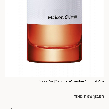
Ambre ChromatiQue ב'אינדיבידואל' | צילום: יח"צ
הסבון שמח מאוד