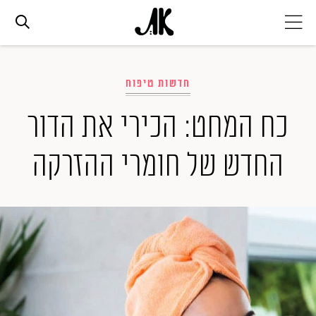
אג׳נדה
חדשות טיפוח
אופנה
כח המחט: הכירי את הדור
החדש של חומרי ההזרקה
ביוטי
סלבס
ערוצים נוספים
המגזין