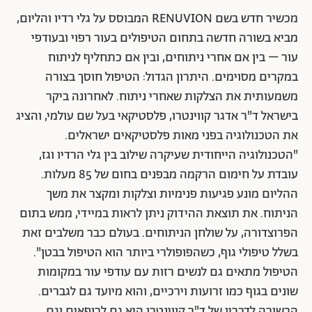
מכשיר חדש בשם RENUVION המבוסס על גלי רדיו והליום,
מביא בשורה חדשה בתחום הטיפולים בעור רפוי ובעודפי
עור – בין אם אחרי ניתוחים, ובין אם כתחליף לניתוח
במקרים מסוימים. היתרון הגדול: הטיפול חוסך בצורה
משמעותית את הצלקות שאחרי ניתוח. לאחרונה ביקר
בישראל ד"ר אדגר קווינטרו, פלסטיקאי בעל שם עולמי, והציג
את הטכנולוגיה בפני מאות פלסטיקאים ישראלים.
"הטכנולוגיה הייחודית שעיקרה שילוב בין גלי הרדיו וגז,
עובדת על חימום הרקמה מבפנים בחום של 85 מעלות.
ההליום מונע פגיעות פנימיות וצלקות ומקצר את משך
הניתוח. את תוצאת ההידוק ניתן לראות במיידי, ממש בתום
הפרוצדורה, על שולחן הניתוחים. בעולם כבר משלבים זאת
בשלל טיפולי גוף, כשהפופולרי ביותר הוא הטיפול בבטן".
הטיפול מתאים גם לנשים רזות עם עודפי עור במקומות
שונים בגוף כמו זרועות וירכיים, והוא מיועד גם לגברים.
הבשורה לדבריו של ד"ר קווינטרו היא גם לרופאים וגם