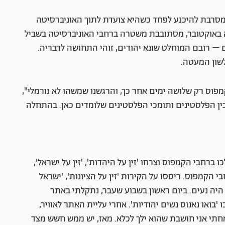
הודיה-אמריקאית בת 23 מניו יורק, מסרבת להיכנע לפחד כשהיא צועדת לתוך האוניברסיטה
ה באוקטובר, מסתובבת משטרה ברחבי האוניברסיטה בשביל
 – רובם המוחלט שונא יהודים, זוהי התחושה לדבריה.
לשון המעטה.
מפוס רק שלושה ימים אחר כך, והרגשנו שמשהו לא נורמלי",
בין הפלסטינים ותומכי הפלסטינים שלומדים כאן. בהתחלה
רחבי הקמפוס וצרחו 'זין על היהדות', 'זין על ישראל',
 הקמפוס. ריססו על הקירות 'זין על הציונות', 'ישראל
 היה נעים. ביום ראשון בשבוע שעבר, נתקלתי באתר
ואו נאנוס נשים יהודיות'. אחרי עליית האתר לאוויר,
י אני חושבת שהוא ילך לכלא. מאז, יש ממש חשש מצד