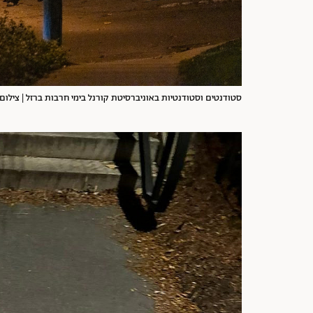
סטודנטים וסטודנטיות באוניברסיטת קורנל בימי חרבות ברזל | צילום: att Burkhartt/Getty Images