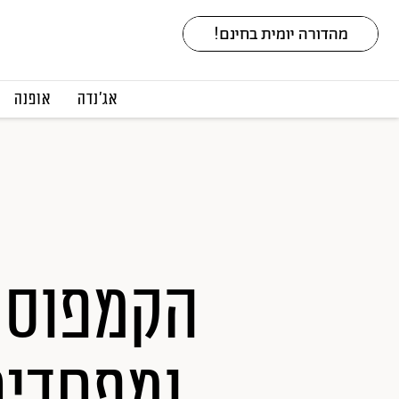
אג׳נדה
אופנה
הקמפוס ב
ומפחדים