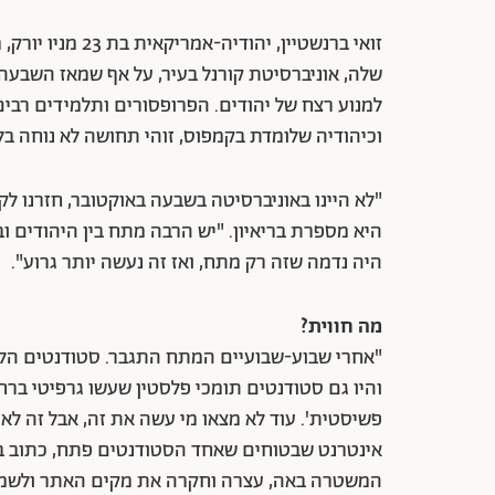
זואי ברנשטיין, י
שלה, אוניברסיטת קורנל בעיר, על אף שמאז השבע
למנוע רצח של יהודים. הפרופסורים ותלמידים רבים
וכיהודיה שלומדת בקמפוס, זוהי תחושה לא נוחה ב
"לא היינו באוניברסיטה בשבעה באוקטובר, חזרנו לק
היא מספרת בריאיון. "יש הרבה מתח בין היהודים ו
היה נדמה שזה רק מתח, ואז זה נעשה יותר גרוע".
מה חווית?
"אחרי שבוע-שבועיים המתח התגבר. סטודנטים הלכו ב
והיו גם סטודנטים תומכי פלסטין שעשו גרפיטי ברחבי
פשיסטית'. עוד לא מצאו מי עשה את זה, אבל זה לא
אינטרנט שבטוחים שאחד הסטודנטים פתח, כתוב בו 'ב
המשטרה באה, עצרה וחקרה את מקים האתר ולשמחת