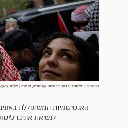
הפגנה פרו-פלסטינית באוניברסיטת קולומביה, ניו יורק | צילום: Gettyimages
האנטישמיות המשתוללת באוניבר
לנשיאת אוניברסיטת 