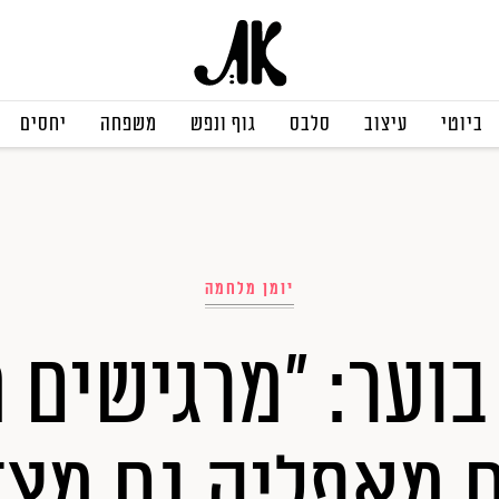
ביוטי
עיצוב
סלבס
גוף ונפש
משפחה
יחסים
יומן מלחמה
וער: "מרגישים 
 מאפליה גם מצד