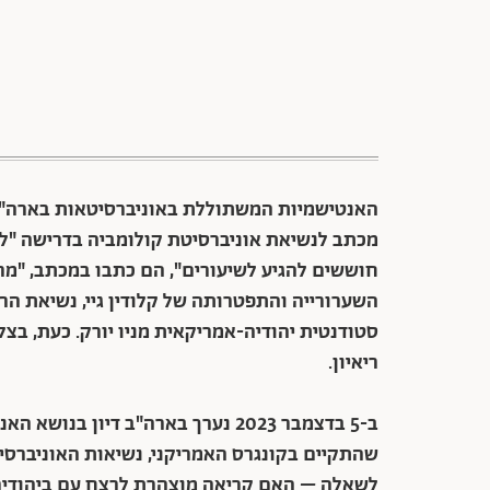
האנטישמיות המשתוללת באוניברסיטאות בארה"ב 
מכתב לנשיאת אוניברסיטת קולומביה בדרישה "לנק
חוששים להגיע לשיעורים", הם כתבו במכתב, "מר
השערורייה ו
התפטרותה של קלודין גיי, נשיאת הרווארד, חזרנ
סטודנטית יהודיה-אמריקאית מניו יורק. כעת, בצ
ריאיון.
ב-5 בדצמבר 2023 נערך בארה"ב דיון
לשאלה – האם קריאה מוצהרת לרצח עם ביהודים