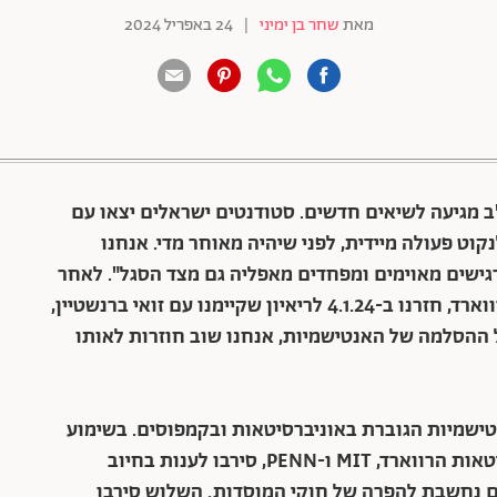
מאת
שחר בן ימיני
|
24 באפריל 2024
88 שיתופים | 132 צפיות
מגיעה לשיאים חדשים. סטודנטים ישראלים יצאו עם
וט פעולה מיידית, לפני שיהיה מאוחר מדי. אנחנו
גישים מאוימים ומפחדים מאפליה גם מצד הסגל".
לאחר
ו ב-4.1.24 לריאיון
שקיימנו עם זואי ברנשטיין,
ל ההסלמה של האנטישמיות, אנחנו שוב חוזרות לאותו
 בנושא האנטישמיות הגוברת באוניברסיטאות ובקמפוסים. בשימוע
שהתקיים בקונגרס האמריקני, נשיאות האוניברסיטאות הרווארד, MIT ו-PENN, סירבו לענות בחיוב
 נחשבת להפרה של חוקי המוסדות. השלוש סירבו