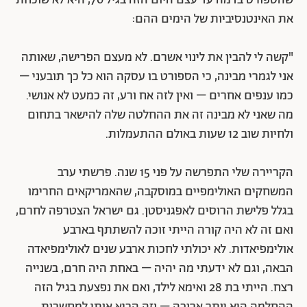
את האינטנסיביות של הימים ההם:
"קשה לי להבין את לינוי אשרם. לא מעצם הפרישה, שאותה
אני לגמרי מבינה, כי הספורט בו עסקה הוא כל כך תובעני –
כמו ענפים אחרים – ואין לזה אח ורע, זה כמעט לא אנושי.
מה שאני לא מבינה זה את ההחלטה שלה להישאר בתחום
ולחיות שוב 12 שעות באולם ההתעמלות.
הקריירה שלי התפרשה על פני 15 שנה. פרשתי ערב
המשחקים האולימפיים במוסקבה, שהאמריקאים החרימו
בגלל פלישת הרוסים לאפגניסטן. גם ישראל הצטרפה לחרם,
ואם זה לא היה קורה הייתי זוכה להשתתף בארבע
אולימפיאדות. לא יכולתי לחכות ארבע שנים לאולימפיאדה
הבאה, וגם לא ידעתי מה יהיה – באחת היה חרם, בשנייה
רצח. הייתי בת 28 ואימא לילד, ואם את נפצעת בגיל הזה
ההחלמה היא יותר ארוכה – וזה הביא אותי למחשבות