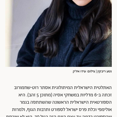
נטע ריבקין | צילום: עידו איז'ק
האתלטית הישראלית המיתולוגית אסתר רוט-שחמורוב
זכתה ב-6 מדליות במשחקי אסיה (מתוכן 5 זהב). היא
הספורטאית הישראלית הראשונה שהשתתפה בגמר
אולימפי וכלת פרס ישראל לספורט ותרבות הגוף, ולמרות
שהספורט בדמה עד עצם היום הזה בגיל 70, היא לא שוכחת