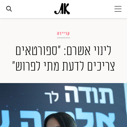
אג׳נדה
קריירה
אופנה
לינוי אשרם: "ספורטאים
צריכים לדעת מתי לפרוש"
ביוטי
סלבס
ערוצים נוספים
המגזין