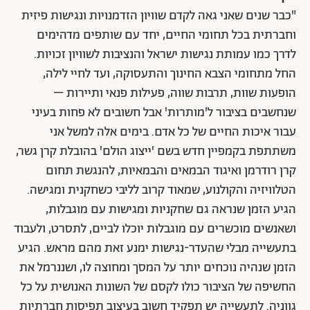
"כבר שנים שאני גאה לקדם שוויון הזדמנויות ונגישות פיזית
וחברתית בכל תחומי החיים, יחד עם שותפים מדהימים
לדרך כמו עמותת נגישות ישראל והנציבות לשוויון זכויות.
החל מתחומי הצבא החינוך והתעסוקה, ועד לחיי לילה,
הופעות שוות, תרבות שווה, פעילות פנאי ותיירות –
שנחשבים בציבור ל'מותרות' אבל חשובים לא פחות בעיני
עבור איכות החיים של כל אדם. בימים אלה למשל אני
משתתפת בקמפיין חדש בשם 'ייצוג הולם' בהובלת קרן גשר,
קרן רודרמן ואיגוד הבמאים והבמאיות, להנגשת תחום
הטלוויזיה והקולנוע, שמאוד קרוב לליבי כשחקנית ומגישה.
הגיע הזמן שנראה גם שחקניות ומגישות עם מוגבלות,
ושאנשים מוכשרים עם מוגבלות יוכלו לביים, לתסרט, ולעבוד
בתעשייה מבלי שהעדר-נגישות ימנע זאת מהם מראש. הגיע
הזמן שנהיה נוכחים יותר על המסך ומחוצה לו, ושננרמל את
החשיפה של הציבור כולו לקסם של השונות האנושית על כל
גווניה. לתעשייה יש תפקיד חשוב בעיצוב תפיסות חברתיות