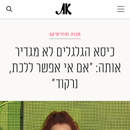
אג׳נדה
חברה ופוליטיקה
אופנה
כיסא הגלגלים לא מגדיר
אותה: "אם אי אפשר ללכת,
ביוטי
נרקוד"
סלבס
ערוצים נוספים
המגזין