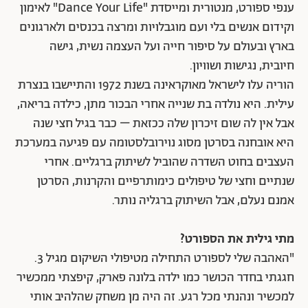
ענפי ספורט, מנטורית ומייסדת "Dance Your Life" לאימון
וקידום אנשים בלי ועם מוגבלויות ומרצה בכנסים ולארגונים
בארץ ובעולם על סיפור חייה ועל העצמה נשית, גישה
חיובית, נגישות ושוויון.
הוריה עלו לישראל מאוקראינה בשנת 1972 והתיישבו בנצרת
עילית. היא נולדה בת שנייה אחרי הבכור מתן, כילדה בריאה,
אבל אין לה שום זיכרון שלה ככזאת – כבר בגיל חצי שנה
היא אובחנה בסרטן מסוג נוירובלסטומה עם פגיעה במערכת
העצבים בחוט השדרה שהוביל לשיתוק ברגליים. אחרי
שנתיים וחצי של טיפולים כימותרפיים והקרנות, הסרטן
אמנם נעלם, אבל השיתוק ברגליה נותר.
מתי גילית את הספורט?
"האהבה שלי לספורט התחילה מטיפולי השיקום מגיל 3.
חגגתי בחדר הכושר כמו ילדה בלונה פארק, קיפצתי ממכשיר
למכשיר ונהנתי מכל רגע. זה היה מן משחק שהלהיב אותי