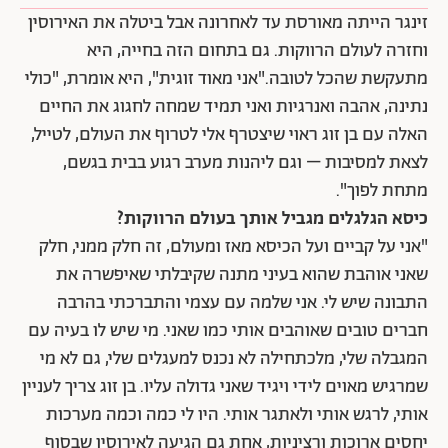
זינגר הייתה מאורסת עד לאחרונה אבל ביטלה את האירוסין
וחזרה לעולם הרווקות. גם בתחום הזה בחייה, היא
מתעקשת שהכל לטובה."אני מאוד זוגית", היא אומרת, "כולי
נתינה, אהבה ואנרגיות ואני תמיד שמחה לחגוג את החיים
האלה עם בן זוג ראוי שיצטרף אלי לטרוף את העולם, לטייל,
לצאת למסיבות – וגם ליהנות מערב רגוע בבית בגשם,
מתחת לפוך".
כיסא הגלגלים מגביל אותך בעולם הרווקות?
"אני על קביים ועל הכיסא מאז ומעולם, זה חלק ממני, חלק
שאני אוהבת שהוא בעיני מתנה שקיבלתי שאיפשרה את
התבונה שיש לי. אני שלמה עם עצמי והתברכתי בהרבה
חברים טובים שאוהבים אותי כמו שאני. מי שיש לו בעיה עם
המגבלה שלי, מלכתחילה לא נכנס למעגלים שלי, גם לא מי
שמרגיש מאוים לידי ויגיד שאני גדולה עליו. בן זוג צריך לעניין
אותי, לרגש אותי ולאתגר אותי. היו לי כמה וכמה מערכות
יחסים ארוכות ורציניות, אחת גם הגיעה לאירוסין שבסוף