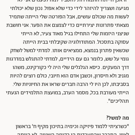
מגיעה ושצריך להיזהר לידי כדי שלא אפול. נכון שלא יכולתי
לעשות מה שכולם עושים, אבל הפורטה שלי הייתה שתמיד
מצאתי פתרונות יצירתיים כדי לצמצם את הפער. אני חושבת
שניצני היזמות שלי התחילו בגיל מאוד צעיר, לא הייתי
עסוקה בתסכול. המתודולוגיה שקיבלתי בבית הייתה
שכשאין פתרון בנמצא, ממציאים אותו. למדתי למשל לשחק
גומי על שש, כלומר גם עם הידיים, למדתי להתגלש במדרגות
דרך המעקים. כיסא הגלגלים שלי היה לי כקורקינט, משהו
מגניב ולא חיסרון, וכשבן אדם הוא חיובי, כולם רוצים להיות
בסביבתו, לכן היו לי הרבה חברים שראו את החיוניות שלי.
הייתי מעורבת בכל, מסמר הערב, במועצת התלמידים הנעתי
תהליכים".
מה למשל?
"כשרציתי ללמוד פיזיקה וכימיה בתיכון מקיף ח' בראשון
לציון, התברר שהמעבדות הן בקומה השנייה. לא הייתה