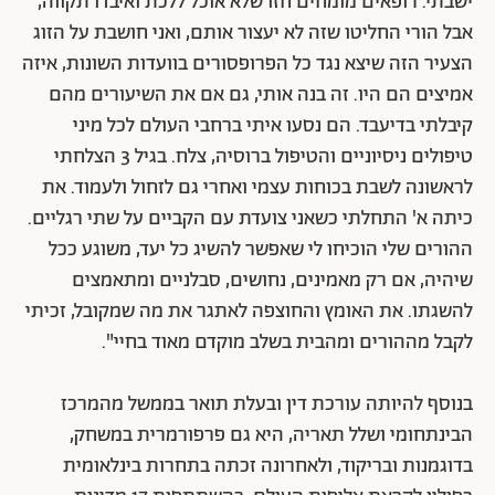
ישבתי. רופאים מומחים חזו שלא אוכל ללכת ואיבדו תקווה,
אבל הורי החליטו שזה לא יעצור אותם, ואני חושבת על הזוג
הצעיר הזה שיצא נגד כל הפרופסורים בוועדות השונות, איזה
אמיצים הם היו. זה בנה אותי, גם אם את השיעורים מהם
קיבלתי בדיעבד. הם נסעו איתי ברחבי העולם לכל מיני
טיפולים ניסיוניים והטיפול ברוסיה, צלח. בגיל 3 הצלחתי
לראשונה לשבת בכוחות עצמי ואחרי גם לזחול ולעמוד. את
כיתה א' התחלתי כשאני צועדת עם הקביים על שתי רגליים.
ההורים שלי הוכיחו לי שאפשר להשיג כל יעד, משוגע ככל
שיהיה, אם רק מאמינים, נחושים, סבלניים ומתאמצים
להשגתו. את האומץ והחוצפה לאתגר את מה שמקובל, זכיתי
לקבל מההורים ומהבית בשלב מוקדם מאוד בחיי".
בנוסף להיותה עורכת דין ובעלת תואר בממשל מהמרכז
הבינתחומי ושלל תאריה, היא גם פרפורמרית במשחק,
בדוגמנות ובריקוד, ולאחרונה זכתה בתחרות בינלאומית