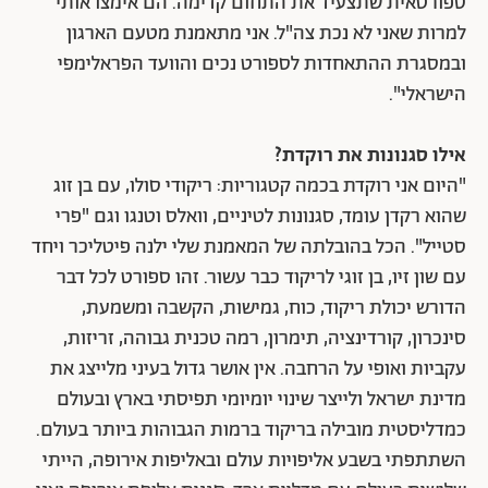
ספורטאית שתצעיד את התחום קדימה. הם אימצו אותי
למרות שאני לא נכת צה"ל. אני מתאמנת מטעם הארגון
ובמסגרת ההתאחדות לספורט נכים והוועד הפראלימפי
הישראלי".
אילו סגנונות את רוקדת?
"היום אני רוקדת בכמה קטגוריות: ריקודי סולו, עם בן זוג
שהוא רקדן עומד, סגנונות לטיניים, וואלס וטנגו וגם "פרי
סטייל". הכל בהובלתה של המאמנת שלי ילנה פיטליכר ויחד
עם שון זיו, בן זוגי לריקוד כבר עשור. זהו ספורט לכל דבר
הדורש יכולת ריקוד, כוח, גמישות, הקשבה ומשמעת,
סינכרון, קורדינציה, תימרון, רמה טכנית גבוהה, זריזות,
עקביות ואופי על הרחבה. אין אושר גדול בעיני מלייצג את
מדינת ישראל ולייצר שינוי יומיומי תפיסתי בארץ ובעולם
כמדליסטית מובילה בריקוד ברמות הגבוהות ביותר בעולם.
השתתפתי בשבע אליפויות עולם ובאליפות אירופה, הייתי