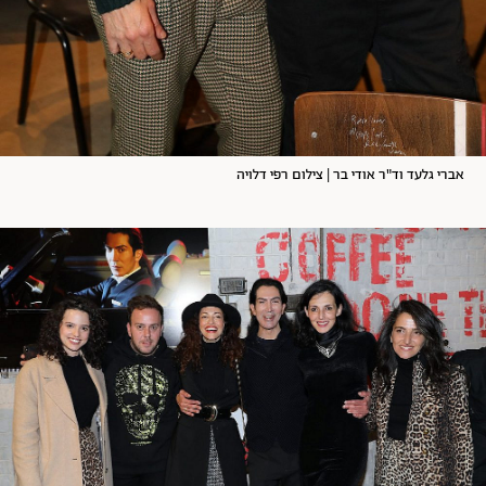
אברי גלעד וד"ר אודי בר | צילום רפי דלויה