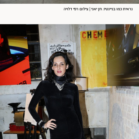
נראית כמו בניינטיז. חן יאני | צילום רפי דלויה