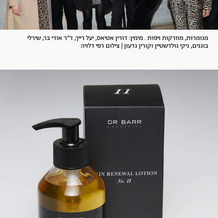
מנומרות, מוזרקות ויפות . מימין: דורין אטיאס, יעל רייך, ד"ר אודי בר, שירלי
בוגנים, ניקי גולדשטיין וקורין גדעון | צילום רפי דלויה