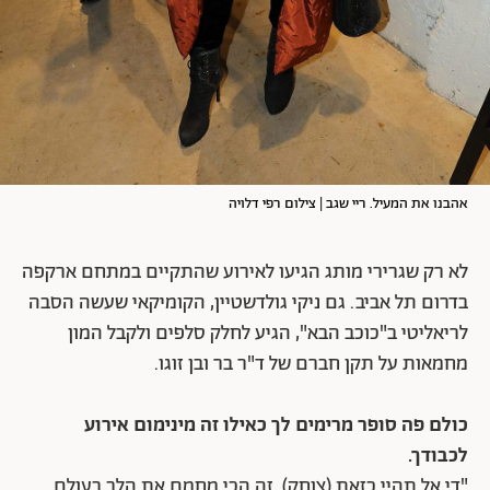
אהבנו את המעיל. ריי שגב | צילום רפי דלויה
לא רק שגרירי מותג הגיעו לאירוע שהתקיים במתחם ארקפה
בדרום תל אביב. גם ניקי גולדשטיין, הקומיקאי שעשה הסבה
לריאליטי ב"כוכב הבא", הגיע לחלק סלפים ולקבל המון
מחמאות על תקן חברם של ד"ר בר ובן זוגו.
כולם פה סופר מרימים לך כאילו זה מינימום אירוע
לכבודך.
"די אל תהיי כזאת (צוחק). זה הכי מחמם את הלב בעולם