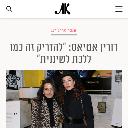
אג׳נדה
אנטי אייג'ינג
דורין אטיאס: "להזריק זה כמו
אופנה
ללכת לשיננית"
ביוטי
סלבס
ערוצים נוספים
המגזין