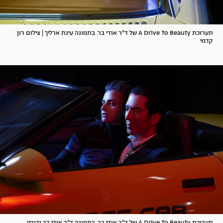
תערוכת A Drive To Beauty של ד"ר אודי בר. בתמונה עינת ארליך | צילום רון
קדמי
תערוכת A Drive To Beauty של ד"ר אודי בר. בתמונה ד"ר אודי בר ודורין