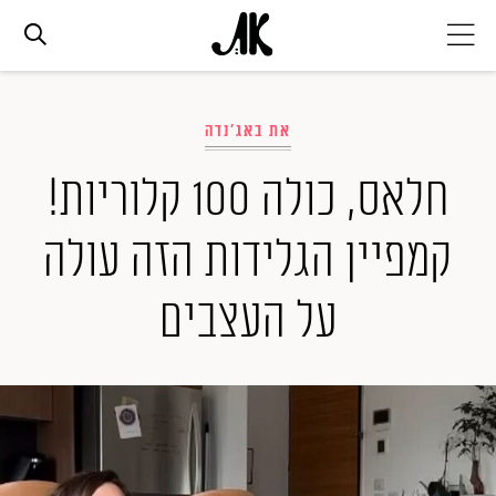
אג׳נדה
את באג'נדה
אופנה
חלאס, כולה 100 קלוריות!
קמפיין הגלידות הזה עולה
ביוטי
על העצבים
סלבס
ערוצים נוספים
המגזין