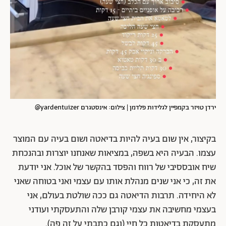
ירדן טויזר בקמפיין לגלידות פלדמן | צילום: אינסטגרם yardentuizer@
בקיצור, אין שום בעיה להיות בדיאטה ושום בעיה עם המוצר
עצמו. הבעיה היא בשפה, במציאות שאנחנו יוצרות ובהנכחת
שיח אובססיבי של רווח והפסד בהקשר של אוכל. אני יודעת
את זה, כי אני שנים מנהלת אותו עם עצמי ואני בטוחה שאני
לא היחידה. תרבות הדיאטה גם ככה שולטת בעולם, אני
בעצמי מחשיבה את עצמי קורבן שלה והתעסקתי ועודני
מתעסקת בדיאטות כל חיי (וגם כתבתי על זה פה).