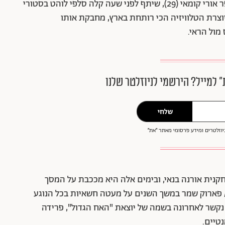
דודו פארוק, הלא הוא האלטר אגו של השחקן והראפר אורי קומאי (29), שיתף לפני שעה קלה סלפי לוהט בסטורי
פנים. סבג (41), השחקנית ויוצרת הטלוויזיה הכי רותחת בארץ, מחבקת אותו
מול הראי.
״ למייל? הירשמי לניוזלטר שלנו
שלחי
וזלטרים ומידע פרסומי מאתר ״את״
ית אורנה בנאי, ובימים אלה היא מככבת על המסך
יצרה – "הורסת" (HOT). קומאי / פארוק שמר במשך השנים על מעטה חשאיות בכל הנוגע
ו נקשר לאחרונה בשמה של יוצאת "האח הגדול", פרידה
טיים.