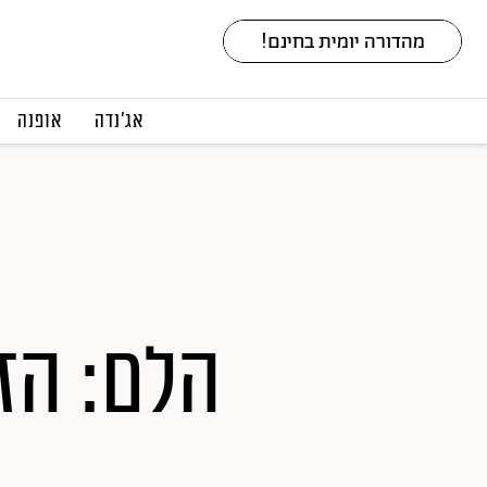
אג׳נדה
אופנה
הלם: הז