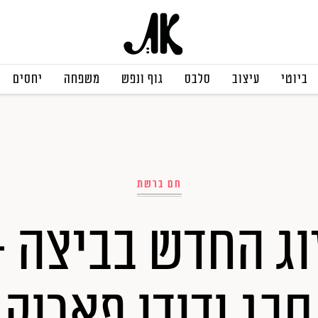
ביוטי
עיצוב
סלבס
גוף ונפש
משפחה
יחסים
חם ברשת
וג החדש בביצה –
סבג ודודו פארוק