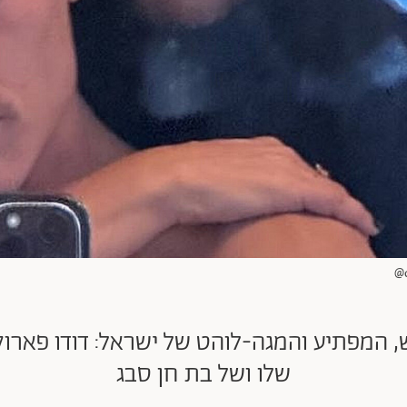
, המפתיע והמגה-לוהט של ישראל: דודו פארוק 
שלו ושל בת חן סבג