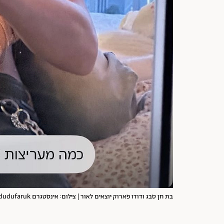
בת חן סבג ודודו פארוק יוצאים לאור | צילום: אינסטגרם dudufaruk@