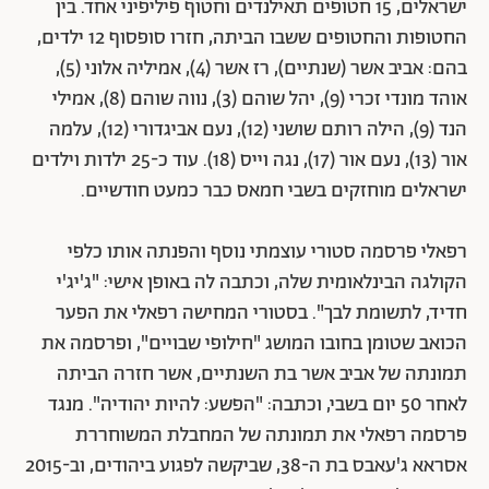
ישראלים, 15 חטופים תאילנדים וחטוף פיליפיני אחד. בין
החטופות והחטופים ששבו הביתה, חזרו סופסוף 12 ילדים,
בהם: אביב אשר (שנתיים), רז אשר (4), אמיליה אלוני (5),
אוהד מונדי זכרי (9), יהל שוהם (3), נווה שוהם (8), אמילי
הנד (9), הילה רותם שושני (12), נעם אביגדורי (12), עלמה
אור (13), נעם אור (17), נגה וייס (18). עוד כ-25 ילדות וילדים
ישראלים מוחזקים בשבי חמאס כבר כמעט חודשיים.
רפאלי פרסמה סטורי עוצמתי נוסף והפנתה אותו כלפי
הקולגה הבינלאומית שלה, וכתבה לה באופן אישי: "ג'יג'י
חדיד, לתשומת לבך". בסטורי המחישה רפאלי את הפער
הכואב שטומן בחובו המושג "חילופי שבויים", ופרסמה את
תמונתה של אביב אשר בת השנתיים, אשר חזרה הביתה
לאחר 50 יום בשבי, וכתבה: "הפשע: להיות יהודיה". מנגד
פרסמה רפאלי את תמונתה של המחבלת המשוחררת
אסראא ג'עאבס בת ה-38, שביקשה לפגוע ביהודים, וב-2015