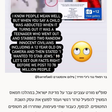
בר רפאלי נגד ג'יג'י חדיד | צילום אינסטגרם barrefaeli@
סופ"ש מורט עצבים עבר על מדינת ישראל, במהלכו חמאס
המשיך להפעיל טרור רגשי ועמד לפוצץ את עסק השבת
החטופים. לבסוף, כעבור שתי פעימות, שוחררו 26 חטופים