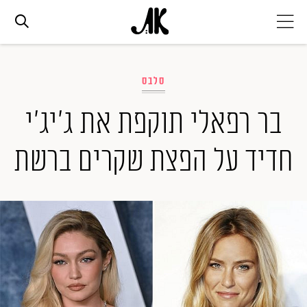
אג׳נדה
סלבס
אופנה
בר רפאלי תוקפת את ג'יג'י
חדיד על הפצת שקרים ברשת
ביוטי
סלבס
ערוצים נוספים
המגזין