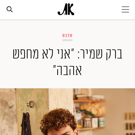
אג׳נדה
סלבס
אופנה
ברק שמיר: "אני לא מחפש
אהבה"
ביוטי
סלבס
ערוצים נוספים
המגזין