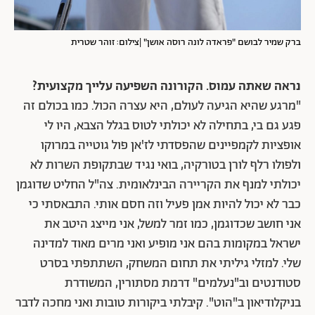
ברק שמיר לבושם "פראדה לונה רוסה אושן" |צילום: זוהר שטרית
נראה שאתה עמוס. הקורונה השפיעה עלייך מקצועית?
"מרגע שהיא הגיעה לעולם, היא עצרה הכול. כמו בכולם זה
פגע גם בי, בתחילה לא יכולתי לטוס בגלל הצבא, היו לי
אופציות לקמפיינים שהפסדתי לז'אן פול גוטייה במרוקו
ולפולו רלף לורן בטורקיה, בואי נגיד שבתקופת השרות לא
יכולתי למנף את הקריירה הבינלאומית. צה"ל החליט שדוגמן
כבר לא יכול להיות אמן פעיל וזה חסם אותי. התבאסתי כי
אני חושב שכדוגמן, כמו זמר למשל, אני מייצג היטב את
ישראל במקומות בהם אני מופיע ואני מרים מאוד למדינה
שלי. למזלי גיליתי את תחום המשחק, השתתפתי בסרט
סטודנטים וב"נעלמים" דרמת מסתורין, המשודרת
בניקלודיאון ב"הוט". קיבלתי ביקורות טובות ואני מחכה לדבר