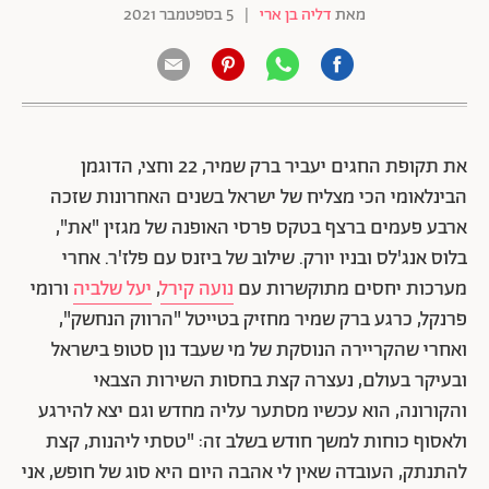
מאת
דליה בן ארי
|
5 בספטמבר 2021
את תקופת החגים יעביר ברק שמיר, 22 וחצי, הדוגמן
הבינלאומי הכי מצליח של ישראל בשנים האחרונות שזכה
ארבע פעמים ברצף בטקס פרסי האופנה של מגזין "את",
בלוס אנג'לס ובניו יורק. שילוב של ביזנס עם פלז'ר. אחרי
מערכות יחסים מתוקשרות עם
נועה קירל
,
יעל שלביה
ורומי
פרנקל, כרגע ברק שמיר מחזיק בטייטל "הרווק הנחשק",
ואחרי שהקריירה הנוסקת של מי שעבד נון סטופ בישראל
ובעיקר בעולם, נעצרה קצת בחסות השירות הצבאי
והקורונה, הוא עכשיו מסתער עליה מחדש וגם יצא להירגע
ולאסוף כוחות למשך חודש בשלב זה: "טסתי ליהנות, קצת
להתנתק, העובדה שאין לי אהבה היום היא סוג של חופש, אני