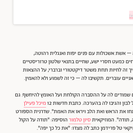
ה – אשת אשכולות עם פנים יפות ואנגלית רהוטה,
ים כמעט חסרי ישע, שחיים בתנאי שלטון טרוריסטיים
ך זה לחיות תחת משטר דיקטטורי וברברי, על ההצאות
יים עוברים. תקשיבו לה – כי זה לשמוע ולא להאמין.
ם שמודים לה על ההסברה הקולחת ועל האומץ להיחשף. גם
בון והגיבו לה בהערכה. כתבת חדשות 12
מיכל פעילן
חו את הראש ואת הלב ויראו את האמת". שדרנית הספורט
 תודה". המוזיקאית
סיון טלמור
הוסיפה: "תודה על הקול
קאי טל פרידמן כתב לה מצדו: "את כל כך יפה".