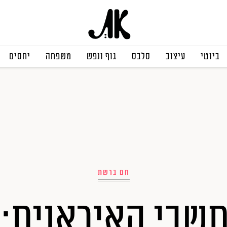
ביוטי
עיצוב
סלבס
גוף ונפש
משפחה
יחסים
חם ברשת
תשבי האיראנית: מ