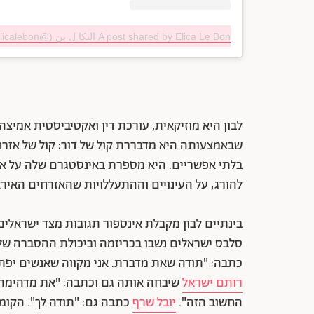
A post shared by Elica Le Bon الیکا‌ ل بن (@elicalebon)
לבון היא מוזיקאית, עורכת דין ואקטיביסטית אמיצ
שבאמצעותה היא מדבררת קול של דור: קול של אזרח
בלתי אפשריים. היא מספרת באינסטגרם שלה על אי
להורג, על העינויים וההתעללויות שהאזרחים האיראנ
בינתיים לבון מקבלת אינספור תגובות מצד ישראלי
סלבס ישראלים נשבו בכריזמה וביכולת ההסברה של ל
כתבה: "תודה שאת מדברת. אני מקווה שאנשים יפת
רותם ישראל
שיבחה אותה גם וכתבה: "את מדהימה,
החשוב הזה".
יובל שרף
כתבה גם: "תודה לך". הקומי