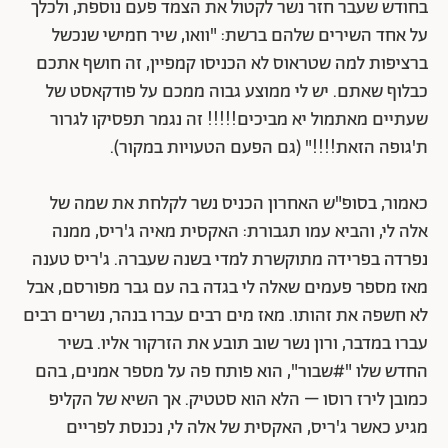
בחודש שעבר חזר נשר לקטול את הצמד פעם נוספת, ולכלך
על אחד השירים שלהם ברשת: "וואו, שיר חמישי שנכשל
ברציפות למה שטראוס לא הכניסו קמפיין, זה חושף אתכם
כבלוף שאתם. יש לי ממוצע גבוה ממכם על פודקאסט של
שעתיים מאתמול יא מביכים!!!!! זה נגמר תפסיקו לגרור
ת'גופה הזאת!!!!" (גם הפעם הטעויות במקור).
כאמור, בסופ"ש האחרון הכניס נשר לקלחת את שמה של
אלה לי, והביא עמו תגבורת: האקסית מאיה ג'ריס, ממנה
נפרדה בפרידה מתוקשרת למדי בשנה שעברה. ג'ריס טענה
מאז מספר פעמים שאלה לי בגדה בה עם גבר מפורסם, אבל
לא חשפה את זהותו. מאז מים רבים עברו בנהר, נשרים רבים
עברו במדבר, ורון נשר שוב תובע את הזרקור אליו. בשיר
החדש שלו "#שבור", הוא פותח פה על מספר אמנים, בהם
כמובן לירז רוסו – הלא הוא סטטיק. אך השיא של הקליפ
מגיע כאשר ג'ריס, האקסית של אלה לי, נכנסת לפריים