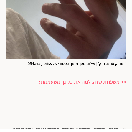
"תחזיק אותה חזק" | צילום מסך מתוך הסטורי של Maya.jieriss@
>> משפחת שדה, למה את כל כך משעממת?
סלבס
מוזיקה
מוזיקה ישראלית
סטטיק ובן אל
אלה לי להב