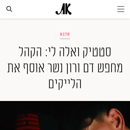
אג׳נדה
סלבס
אופנה
סטטיק ואלה לי: הקהל
מחפש דם ורון נשר אוסף את
ביוטי
הלייקים
סלבס
ערוצים נוספים
המגזין