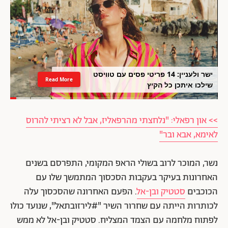
ישר ולעניין: 14 פריטי פסים עם טוויסט
Read More
שילכו איתכן כל הקיץ
>> און רפאלי: "נלחצתי מהרפאליז, אבל לא רציתי להרוס
לאימא, אבא ובר"
נשר, המוכר לרוב בשולי הראפ המקומי, התפרסם בשנים
האחרונות בעיקר בעקבות הסכסוך המתמשך שלו עם
הכוכבים
סטטיק ובן-אל
. הפעם האחרונה שהסכסוך עלה
לכותרות הייתה עם שחרור השיר "#לירזובתאל", שנועד כולו
לפתוח מלחמה עם הצמד המצליח. סטטיק ובן-אל לא ממש