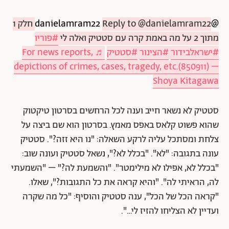
@danielamram22
Reply to @danielamram22 חלק 1
מתוך 2 על מה באמת קרה עם סטטיק ואלה לי
#פוריו
#ישראלבידור
#הצינור
#סטטיק
♬ For news reports,
depictions of crimes, cases, tragedy, etc.(850911) –
Shoya Kitagawa
סטטיק לא נשאר חייב וענה לכל הרחשים בסרטון טיקטוק
שהוא פשוט קלאס באפס מאמץ. בסרטון הוא שם ביצה על
צלחת ומסתכל עליה לרקע השאלה: "נו היא זזה?". סטטיק
עונה בתגובה: "לא". "בכלל לא?", נשאל סטטיק ועונה שוב:
"בכלל לא, אפילו לא מילימטר". "והשמעת לה?" – "השמעתי
לה, הראיתי לה". "והיא קראה את כל התגובות?", שאלו.
"קראה הכל של הכל", ענה סטטיק והוסיף: "כל מה שקרה
ועדיין לא הצליחו להזיז לי…".