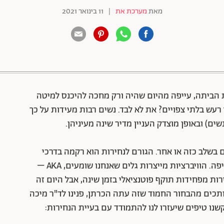
מאת
מערכת את
|
11 בינואר 2021
88 שיתופים | 132 צפיות
 הביתה, עייפה מהיום שהיה ורק מחכה להיכנס למיטה
רעש בלתי צפויים? את לא לבד. נשים רבות מעידות על כך
שים) ובאופן מוצדק העניין מדיר שינה מעיניהן.
 בשלב כזה או אחר. הגורם לנחירות הוא רקמה בדרכי
הנשימה המייצרת וויברציות בעקבות הנשימה והנשיפה. הוויברציות מייצרות גלים שאנחנו שומעים, AKA –
רות מפחידות תוקף פוטנציאלי בזמן שינה, אבל היום זה
חותכים מהבחור החמוד שזה עתה הכרתן, פנינו לד"ר מיכה
שנו טיפים שיעזרו לנו להתמודד עם בעיית הנחירות: