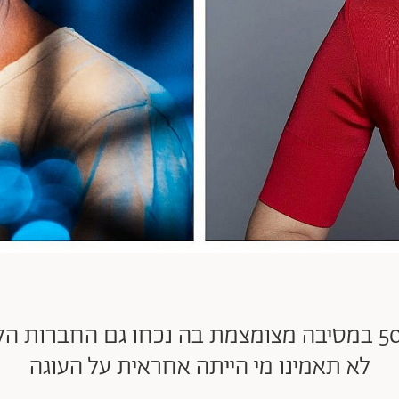
אביב גפן ציין את יום הולדתו ה-50 במסיבה מצומצמת בה נכחו 
לא תאמינו מי הייתה אחראית על העוגה