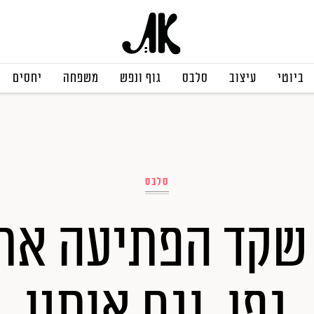
ביוטי
עיצוב
סלבס
גוף ונפש
משפחה
יחסים
סלבס
שקד הפתיעה את
גפן, וגם אותנו