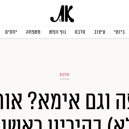
ביוטי
עיצוב
סלבס
גוף ונפש
משפחה
יחסים
סלבס
ה וגם אימא? אור
א) בהיריון ראשון