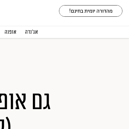
אג׳נדה
אופנה
גם אופ
(ל