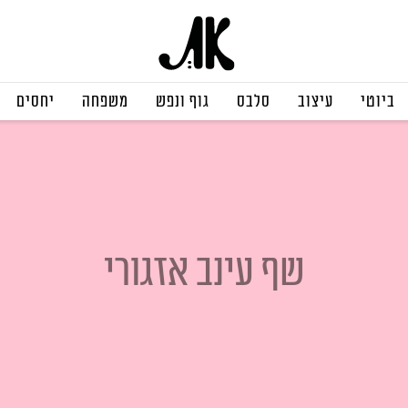
ביוטי
עיצוב
סלבס
גוף ונפש
משפחה
יחסים
שף עינב אזגורי