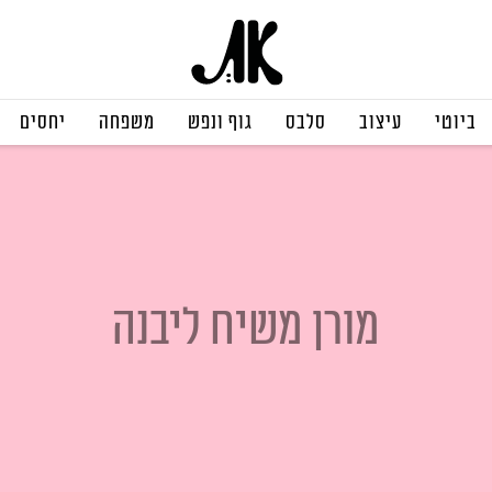
ביוטי
עיצוב
סלבס
גוף ונפש
משפחה
יחסים
מורן משיח ליבנה