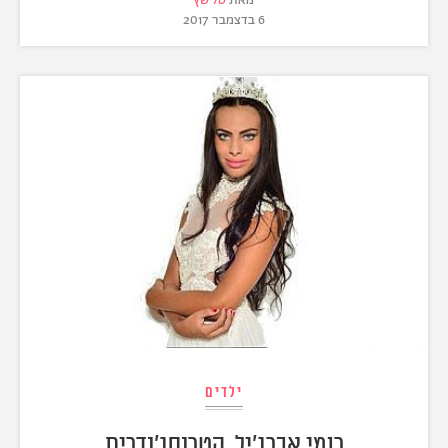
מאת
טל שץ
6 בדצמבר 2017
ילדים
רומי אברג'יל, הטרנסג'נדרית