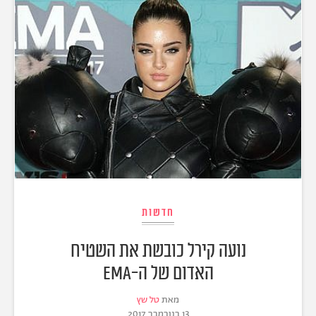
חדשות
נועה קירל כובשת את השטיח
האדום של ה-EMA
מאת
טל שץ
13 בנובמבר 2017