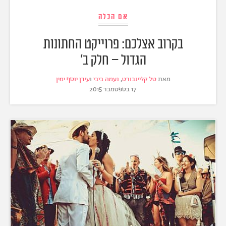
אם הכלה
בקרוב אצלכם: פרוייקט החתונות
הגדול – חלק ב'
מאת
טל קליינבורט
,
נעמה ביבי
ו
עידן יוסף ימין
17 בספטמבר 2015