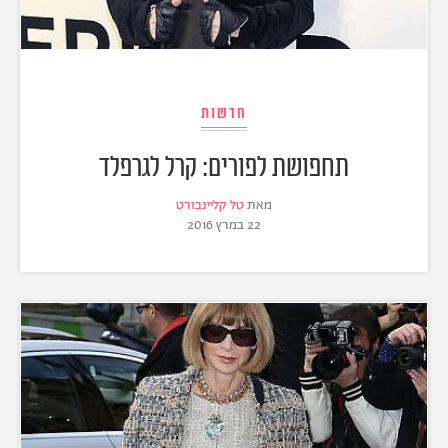
חדשות
תחפושת לפורים: קרל לגרפלד
מאת
טל קליינבורט
22 במרץ 2016