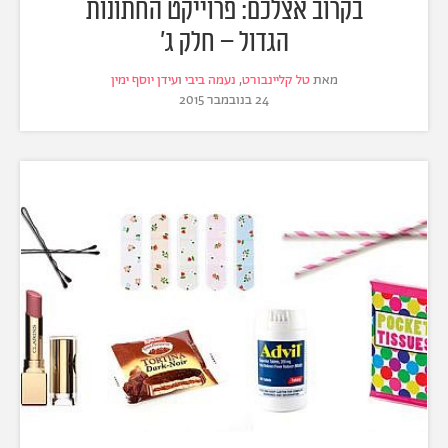
בקרוב אצלכם: פרוייקט החתונות
הגדול – חלק ג'
מאת
טל קליינבורט
,
נעמה ביבי
ו
עידן יוסף ימין
24 בנובמבר 2015