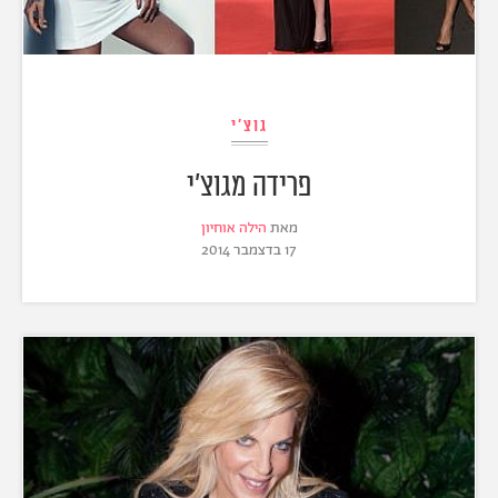
גוצ'י
פרידה מגוצ'י
מאת
הילה אוחיון
17 בדצמבר 2014