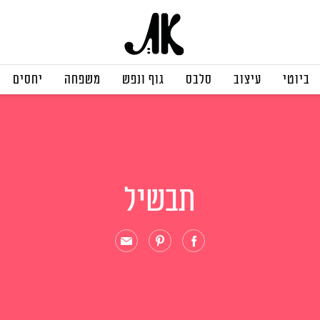
ביוטי
עיצוב
סלבס
גוף ונפש
משפחה
יחסים
תבשיל