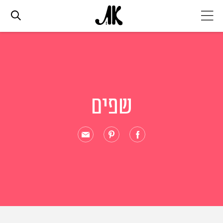
אג׳נדה
אופנה
שפים
ביוטי
סלבס
ערוצים נוספים
המגזין