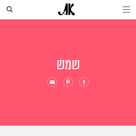
אג׳נדה
אופנה
שמש
ביוטי
סלבס
ערוצים נוספים
המגזין