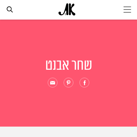
אג׳נדה
אופנה
שחר אבנט
ביוטי
סלבס
ערוצים נוספים
המגזין