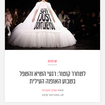
אופנה
לשחרר קוטור: רגעי השיא והשפל
בשבוע האופנה העילית
מאת
אביב וינברגר
28 בפברואר 2019