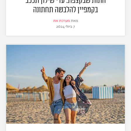
התות שבקצפת: עדי שילון תככב
בקמפיין להלבשה תחתונה
מאת
מערכת את
7 ביולי 2024