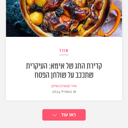
אוכל
קדירת החג של אימא: העיקרית
שתככב על שולחן הפסח
מירי (מאיה) שילון
18 באפריל 2024
ראו עוד