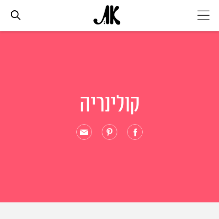
אג׳נדה
אופנה
קולינריה
ביוטי
סלבס
ערוצים נוספים
המגזין