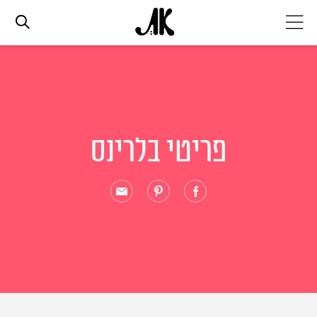
אג׳נדה
אופנה
פריטי בלרינס
ביוטי
סלבס
ערוצים נוספים
המגזין