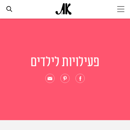
אג׳נדה
אופנה
פעילויות לילדים
ביוטי
סלבס
ערוצים נוספים
המגזין