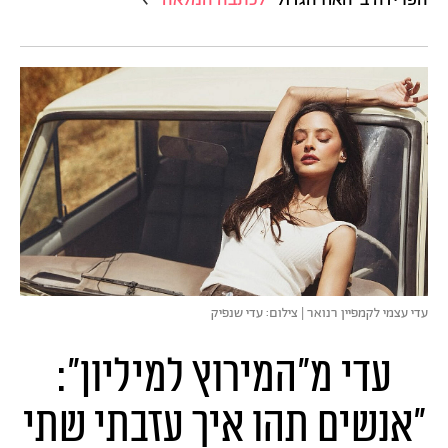
עדי עצמי לקמפיין רנואר | צילום: עדי שנפיק
עדי מ"המירוץ למיליון":
"אנשים תהו איך עזבתי שתי