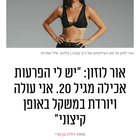
אור לוזון על סט הצילומים של ג'ק קובה | צילום: אייל אפרתי
אור לוזון: "יש לי הפרעות
אכילה מגיל 20. אני עולה
ויורדת במשקל באופן
קיצוני"
מאת
דליה בן ארי