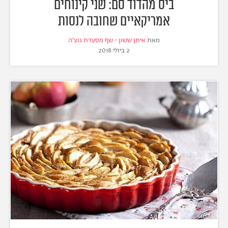
ביס מהדוד סם: שני קינוחים
אמריקאיים שחובה לנסות
מאת
איתן ששון - שף מסעדת גוצ'ה
2 ביולי 2018