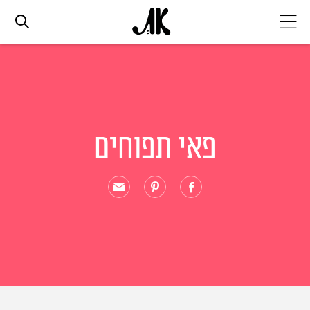
אג׳נדה
אופנה
פאי תפוחים
ביוטי
סלבס
ערוצים נוספים
המגזין