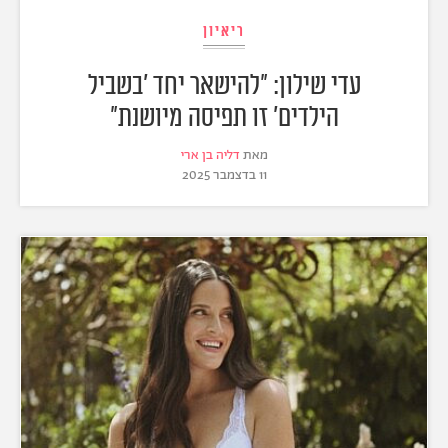
ריאיון
עדי שילון: "להישאר יחד 'בשביל
הילדים' זו תפיסה מיושנת"
מאת
דליה בן ארי
11 בדצמבר 2025