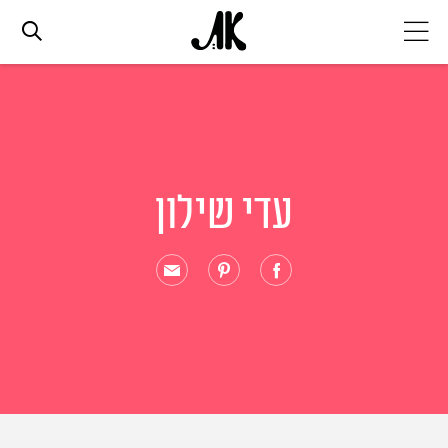
אג׳נדה
אופנה
עדי שילון
ביוטי
סלבס
ערוצים נוספים
המגזין