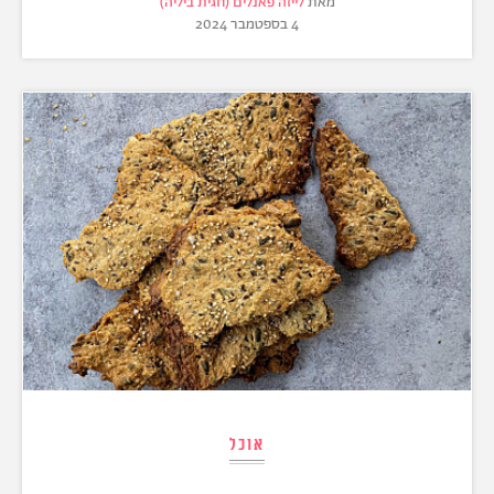
מאת
לייזה פאנלים (חגית ביליה)
4 בספטמבר 2024
אוכל