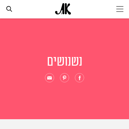
אג׳נדה
אופנה
נשנושים
ביוטי
סלבס
ערוצים נוספים
המגזין