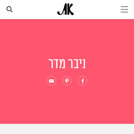
אג׳נדה
אופנה
ניבר מדר
ביוטי
סלבס
ערוצים נוספים
המגזין