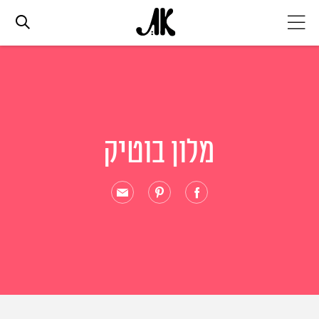
אג׳נדה
אופנה
מלון בוטיק
ביוטי
סלבס
ערוצים נוספים
המגזין