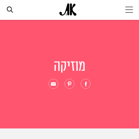
אג׳נדה
אופנה
מוזיקה
ביוטי
סלבס
ערוצים נוספים
המגזין