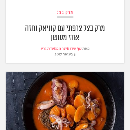
מרק בצל
מרק בצל צרפתי עם קוניאק וחזה
אווז מעושן
מאת
שף עידו פיינר ממסעדת גריג
5 בינואר 2017