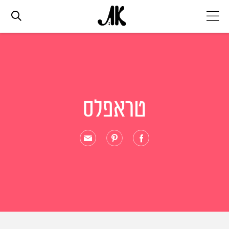
אג׳נדה
אופנה
טראפלס
ביוטי
סלבס
ערוצים נוספים
המגזין