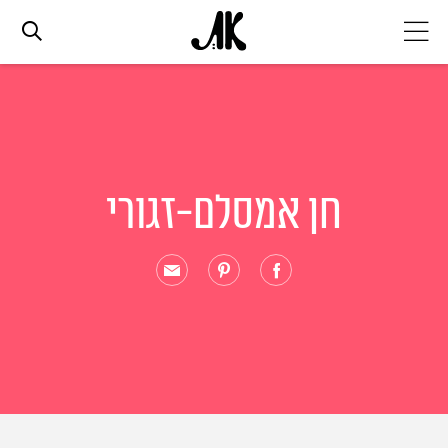
אג׳נדה
אופנה
חן אמסלם-זגורי
ביוטי
סלבס
ערוצים נוספים
המגזין