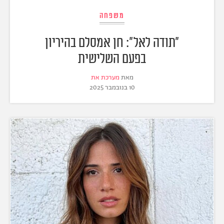
משפחה
"תודה לאל": חן אמסלם בהיריון
בפעם השלישית
מאת
מערכת את
10 בנובמבר 2025