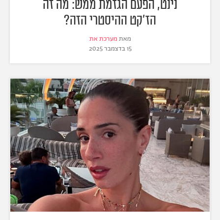
נינט, הפעם הגזמת ממש: מה זה
הז'קט ההיסטרי הזה?
מאת
מערכת את
15 בדצמבר 2025