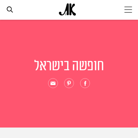
אג׳נדה
אופנה
חופשה בישראל
ביוטי
סלבס
ערוצים נוספים
המגזין