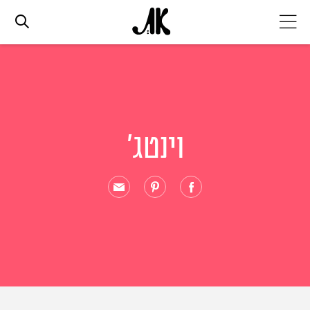
אג׳נדה
אופנה
וינטג'
ביוטי
סלבס
ערוצים נוספים
המגזין